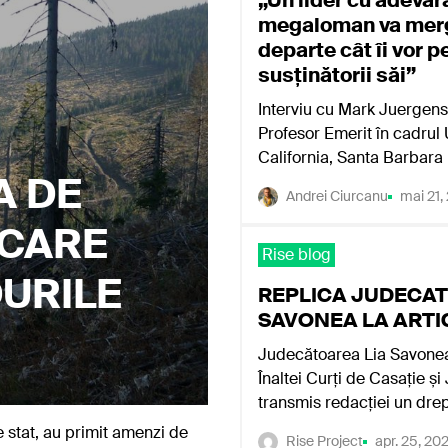
„Un lider cu adevăr
megaloman va merg
departe cât îi vor p
susținătorii săi”
Interviu cu Mark Juergen
Profesor Emerit în cadrul U
California, Santa Barbara
A DE
Andrei Ciurcanu
mai 21,
 CARE
Rise blog
URILE
REPLICA JUDECAT
SAVONEA LA ARTI
Judecătoarea Lia Savonea
Înaltei Curți de Casație și 
transmis redacției un dre
de stat, au primit amenzi de
Rise Project
apr. 25, 20