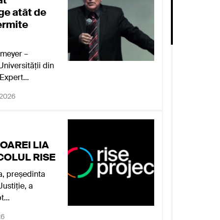
at
e atât de
ermite
smeyer –
niversității din
 Expert…
 2026
OAREI LIA
COLUL RISE
, președinta
Justiție, a
pt…
26