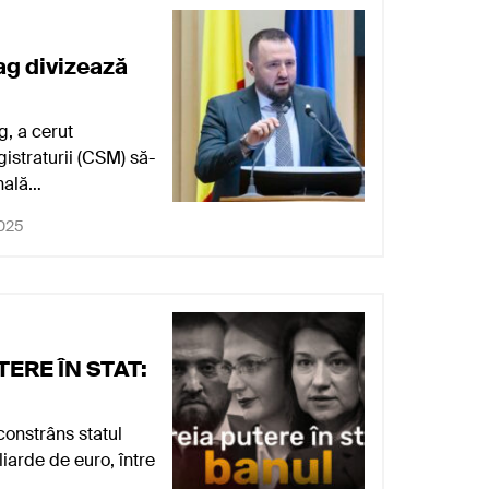
re s-a făcut
ag divizează
ț pentru trafic de
ict din lumea…
, a cerut
, 2026
gistraturii (CSM) să-
onală…
 2025
ANK:
ICIARI
tatul român, a
panii (Unifarm,
TERE ÎN STAT:
 2026
constrâns statul
iarde de euro, între