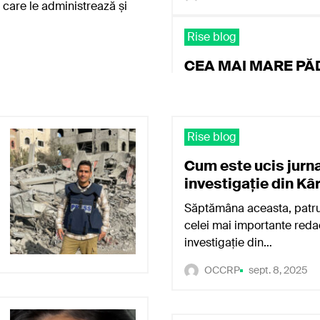
 care le administrează și
Rise blog
CEA MAI MARE PĂ
ROMÂNIA, REVEND
NOU PE BUCĂȚI D
INIȚIAL POLITICIENI
MAGISTRAȚII IMPL
Rise blog
SCĂPAT DE ÎNCHI
Cum este ucis jurn
Soarta zecilor de mii de 
investigație din K
retrocedate ilegal se joac
Săptămâna aceasta, patru 
instanță. …
celei mai importante redac
investigație din…
Andrei Ciurcanu
apr. 1, 
OCCRP
sept. 8, 2025
Rise blog
Conflict în DIICOT: