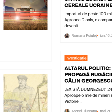
CEREALE UCRAIN
Importuri de peste 100 mi
Agropec Dionis, o compan
devenit…
Romana Puiuleț
iun. 16
Investigaţie
ALTARUL POLITIC:
PROPAGĂ RUGĂCI
CĂLIN GEORGESC
„EXISTĂ DUMNEZEU!” 24 
Aproape o mie de mineri s
Victoriei…
Andrei Ciurcanu
mai 21,