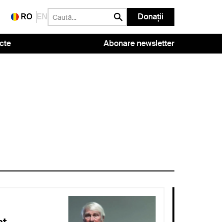
RO
EN
Donații
cte
Abonare newsletter