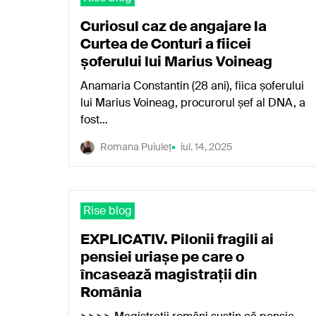
Curiosul caz de angajare la
Curtea de Conturi a fiicei
șoferului lui Marius Voineag
Anamaria Constantin (28 ani), fiica șoferului
lui Marius Voineag, procurorul șef al DNA, a
fost…
Romana Puiuleț
iul. 14, 2025
Rise blog
EXPLICATIV. Pilonii fragili ai
pensiei uriașe pe care o
încasează magistrații din
România