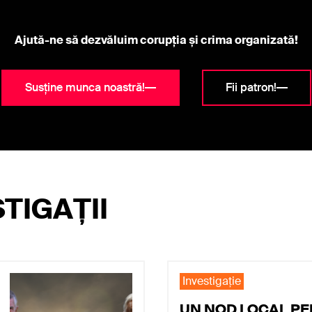
Alianța pentru Unirea…
Rise Project
iul. 25, 202
Ajută-ne să dezvăluim corupția și crima organizată!
Susține munca noastră!
Fii patron!
TIGAȚII
Investigaţie
UN NOD LOCAL P