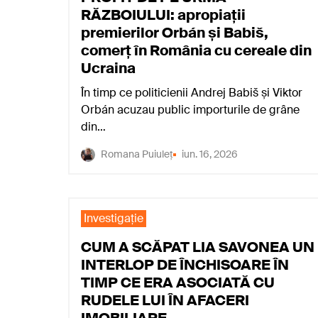
RĂZBOIULUI: apropiații
premierilor Orbán și Babiš,
comerț în România cu cereale din
Ucraina
În timp ce politicienii Andrej Babiš și Viktor
Orbán acuzau public importurile de grâne
din…
Romana Puiuleț
iun. 16, 2026
Investigaţie
CUM A SCĂPAT LIA SAVONEA UN
INTERLOP DE ÎNCHISOARE ÎN
TIMP CE ERA ASOCIATĂ CU
RUDELE LUI ÎN AFACERI