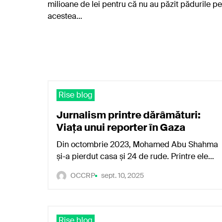
milioane de lei pentru că nu au păzit pădurile pe
acestea…
Rise blog
Jurnalism printre dărâmături:
Viața unui reporter în Gaza
Din octombrie 2023, Mohamed Abu Shahma
și-a pierdut casa și 24 de rude. Printre ele…
OCCRP
sept. 10, 2025
Rise blog