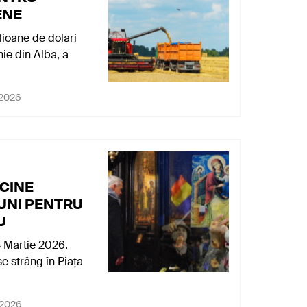
ENE
lioane de dolari
ie din Alba, a
, 2026
 CINE
UNI PENTRU
U
Martie 2026.
e strâng în Piața
 2026