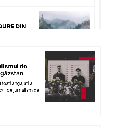
DURE DIN
ICATĂ DIN
UPĂ CE
I ȘI
ICAȚI AU
SOARE
alismul de
hectare din Bacău
ârgâzstan
ă în continuare
foști angajați ai
ții de jurnalism de
2026
 Dosarul de