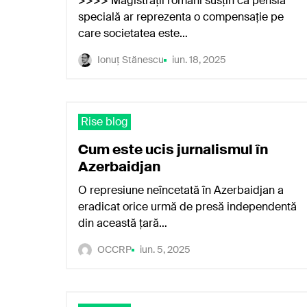
>>>> Magistrații români susțin că pensia
specială ar reprezenta o compensație pe
care societatea este…
Ionuț Stănescu
iun. 18, 2025
Rise blog
Cum este ucis jurnalismul în
Azerbaidjan
O represiune neîncetată în Azerbaidjan a
eradicat orice urmă de presă independentă
În
din această țară…
fi
OCCRP
iun. 5, 2025