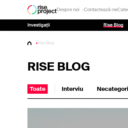
Despre noi
Contactează-ne
Cate
Investigații
Rise Blog
Rise Blog
RISE BLOG
Toate
Interviu
Necategor