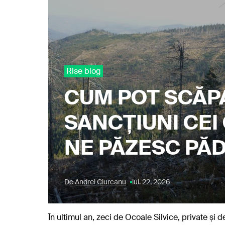
Rise blog
CUM POT SCĂP
SANCȚIUNI CEI
NE PĂZESC PĂD
De
Andrei Ciurcanu
iul. 22, 2026
În ultimul an, zeci de Ocoale Silvice, private și 