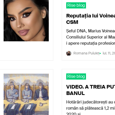
trafic de droguri ca
Rise blog
praf
Reputația lui Voine
Doi recidiviști și un denun
CSM
droguri au mutat un confl
Șeful DNA, Marius Voineag
Andrei Ciurcanu
mart. 2
Consiliului Superior al Ma
i apere reputația profesi
Rise blog
Romana Puiuleț
iul. 11,
RAPORTUL EXIMB
PRINCIPALII BENEF
EximBank, controlată de s
Rise blog
oferit către mai multe com
VIDEO. A TREIA PU
Blue Air și…
BANUL
Andrei Ciurcanu
feb. 2,
Hotărâri judecătorești au 
român să plătească 1,2 mil
Rise blog
2020 și…