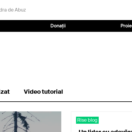
dra de Abuz
Donații
Proie
izat
Video tutorial
Rise blog