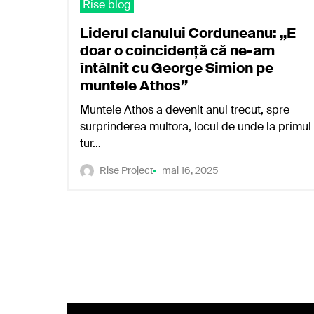
Rise blog
Liderul clanului Corduneanu: „E
doar o coincidență că ne-am
întâlnit cu George Simion pe
muntele Athos”
Muntele Athos a devenit anul trecut, spre
surprinderea multora, locul de unde la primul
tur…
Rise Project
mai 16, 2025