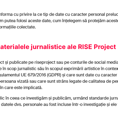
nforma cu privire la ce tip de date cu caracter personal prel
m putea folosi aceste date, cum înțelegem să protejăm aceste
ormațiile colectate.
aterialele jurnalistice ale RISE Project
ct și publicate pe riseproject sau pe conturile de social media
 în scop jurnalistic său în scopul exprimării artistice în contex
gulamentul UE 679/2016 (GDPR) și care sunt date cu caracter 
ersoana vizată sau care sunt strâns legate de calitatea de pe
 în care este implicată.
ic în ceea ce investigăm și publicăm, urmând standarde jurnal
 datele dvs. personale au fost incluse într-o investigație și el
ă.