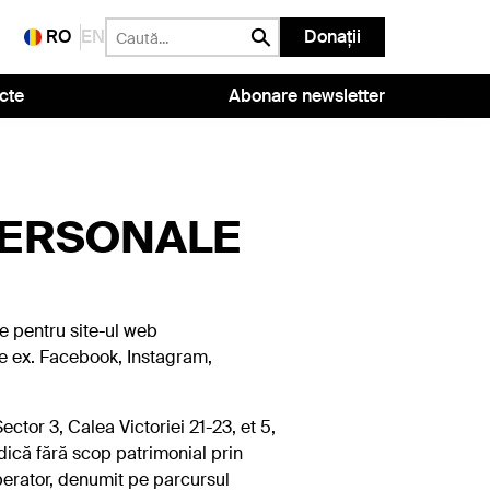
RO
EN
Donații
cte
Abonare newsletter
PERSONALE
e pentru site-ul web
(de ex. Facebook, Instagram,
ctor 3, Calea Victoriei 21-23, et 5,
dică fără scop patrimonial prin
perator, denumit pe parcursul