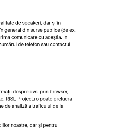
litate de speakeri, dar și în
în general din surse publice (de ex.
a prima comunicare cu aceștia. În
numărul de telefon sau contactul
ormații despre dvs. prin browser,
tate. RISE Project.ro poate prelucra
 de analiză a traficului de la
iilor noastre, dar și pentru