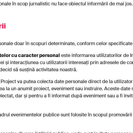
nale în scop jurnalistic nu face obiectul informării de mai jos
ii
onale doar în scopuri determinate, conform celor specificate 
atelor cu caracter personal
este informarea utilizatorilor de I
iei și interacțiunea cu utilizatorii interesați prin adresele de c
 decid să susțină activitatea noastră.
roject va putea colecta date personale direct de la utilizatori, 
ea la un anumit proiect, eveniment sau instruire. Aceste date su
lectat, dar și pentru a fi informat după eveniment sau a fi inv
cadrul evenimentelor publice sunt folosite în scopul promovării 