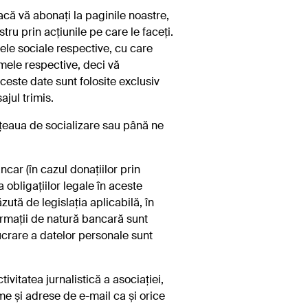
că vă abonați la paginile noastre,
ru prin acțiunile pe care le faceți.
ele sociale respective, cu care
rmele respective, deci vă
Aceste date sunt folosite exclusiv
jul trimis.
ețeaua de socializare sau până ne
car (în cazul donațiilor prin
 obligațiilor legale în aceste
ută de legislația aplicabilă, în
ormații de natură bancară sunt
ucrare a datelor personale sunt
vitatea jurnalistică a asociației,
e și adrese de e-mail ca și orice