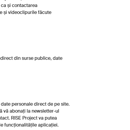
u, ca și contactarea
 și videoclipurile făcute
indirect din surse publice, date
date personale direct de pe site.
ă vă abonați la newsletter-ul
ntact. RISE Project va putea
 funcționalitățile aplicației.