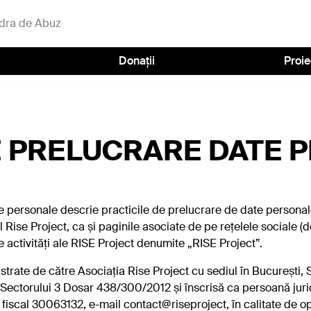
dra de Abuz
Donații
Proie
E PRELUCRARE DATE 
e personale descrie practicile de prelucrare de date personal
l Rise Project, ca și paginile asociate de pe rețelele sociale 
lte activități ale RISE Project denumite „RISE Project”.
rate de către Asociația Rise Project cu sediul în București, Se
i Sectorului 3 Dosar 438/300/2012 și înscrisă ca persoană juri
 fiscal 30063132, e-mail contact@riseproject, în calitate de o