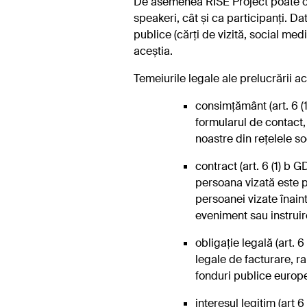
De asemenea RISE Project poate orga
speakeri, cât și ca participanți. D
publice (cărți de vizită, social med
aceștia.
Temeiurile legale ale prelucrării a
consimțământ (art. 6 (
formularul de contact, i
noastre din rețelele s
contract (art. 6 (1) b
persoana vizată este p
persoanei vizate înain
eveniment sau instruir
obligație legală (art. 
legale de facturare, r
fonduri publice europ
interesul legitim (art 