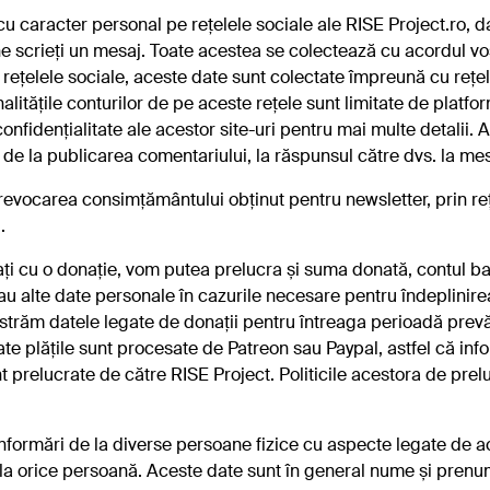
 caracter personal pe rețelele sociale ale RISE Project.ro, da
 scrieți un mesaj. Toate acestea se colectează cu acordul vost
 rețelele sociale, aceste date sunt colectate împreună cu rețel
alitățile conturilor de pe aceste rețele sunt limitate de platfo
Am citit
Politica de confidențialitate
și sunt de
Abonați-vă
acord cu colectarea și prelucrarea datelor
onfidențialitate ale acestor site-uri pentru mai multe detalii. 
mele personale.
 de la publicarea comentariului, la răspunsul către dvs. la mesa
revocarea consimțământului obținut pentru newsletter, prin r
.
tați cu o donație, vom putea prelucra și suma donată, contul ban
au alte date personale în cazurile necesare pentru îndeplinirea
ăstrăm datele legate de donații pentru întreaga perioadă prevăz
ate plățile sunt procesate de Patreon sau Paypal, astfel că inf
t prelucrate de către RISE Project. Politicile acestora de prel
nformări de la diverse persoane fizice cu aspecte legate de acti
 la orice persoană. Aceste date sunt în general nume și prenum