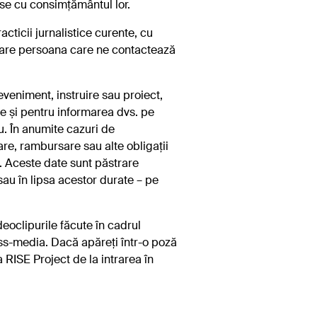
ise cu consimțământul lor.
acticii jurnalistice curente, cu
 care persoana care ne contactează
veniment, instruire sau proiect,
e și pentru informarea dvs. pe
u. În anumite cazuri de
are, rambursare sau alte obligații
. Aceste date sunt păstrare
sau în lipsa acestor durate – pe
eoclipurile făcute în cadrul
ass-media. Dacă apăreți într-o poză
 RISE Project de la intrarea în