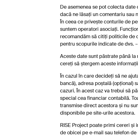
De asemenea se pot colecta date cu
dacă ne lăsați un comentariu sau ne
În ceea ce privește conturile de pe
suntem operatori asociați. Funcțion
recomandăm să citiți politicile de c
pentru scopurile indicate de dvs. –
Aceste date sunt păstrate până la 
cereți să ștergem aceste informații
În cazul în care decideți să ne aju
bancă), adresa poștală (opțional) s
cazuri. În acest caz va trebui să p
special cea financiar contabilă. To
transmise direct acestora și nu sun
disponibile pe site-urile acestora.
RISE Project poate primi cereri și i
de obicei pe e-mail sau telefon de