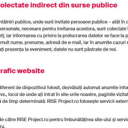
olectate indirect din surse publice
âlniri publice, unde sunt invitate persoane publice – atât în ca
r personale, necesare pentru invitarea acestora, sunt colectate 
net), iar informarea cu privire la prelucrarea datelor se face l
mult nume, prenume, adresă de e-mail, iar în anumite cazuri 
ți prezența la eveniment, datele nu sunt păstrate de noi.
trafic website
diferent de dispozitivul folosit, dezvăluiți automat anumite inf
s., locul de unde ați intrat în site-urile noastre, paginile vizi
 de timp determinată. RISE Project.ro folosește servicii externe
e către RISE Project.ro pentru îmbunătățirea site-ului și servic
ru.