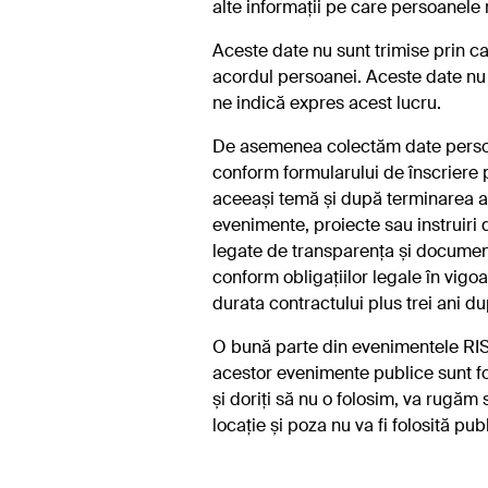
alte informații pe care persoanele 
Aceste date nu sunt trimise prin can
acordul persoanei. Aceste date nu 
ne indică expres acest lucru.
De asemenea colectăm date personal
conform formularului de înscriere 
aceeași temă și după terminarea ac
evenimente, proiecte sau instruiri 
legate de transparența și document
conform obligațiilor legale în vigo
durata contractului plus trei ani du
O bună parte din evenimentele RISE
acestor evenimente publice sunt fo
și doriți să nu o folosim, va rugăm
locație și poza nu va fi folosită publ