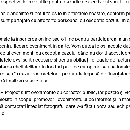
respective le cred utile pentru cazurile respective și sunt trim
ale anonime și pot fi folosite în articolele noastre, conform pr
sunt partajate cu alte terțe persoane, cu excepția cazului în
e la înscrierea online sau offline pentru participarea la un e
pentru fiecare eveniment în parte. Vom putea folosi aceste dat
elui eveniment, cu excepția cazului când nu doriți acest lucr
datele dvs. sunt necesare și pentru obligațiile legale de factur
area cheltuielilor din fonduri publice europene sau naționale
are sau în cazul contractelor – pe durata impusă de finanțator 
pă finalizarea acestuia.
 Project sunt evenimente cu caracter public, iar pozele și vid
losite în scopul promovării evenimentului pe Internet și în m
 să contactați imediat fotograful care v-a făcut poza sau echipa
ic.