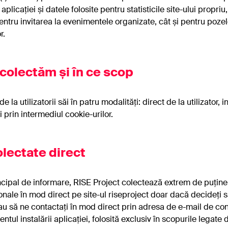
aplicației și datele folosite pentru statisticile site-ului propri
ntru invitarea la evenimentele organizate, cât și pentru pozele
r.
colectăm și în ce scop
 la utilizatorii săi în patru modalități: direct de la utilizator, 
i prin intermediul cookie-urilor.
olectate direct
scrie-te la newsletter-ul Rise Project ca să
i la curent cu ultimele investigaţii si noutăţi
cipal de informare, RISE Project colectează extrem de puține 
nale în mod direct pe site-ul riseproject doar dacă decideți s
sau să ne contactați în mod direct prin adresa de e-mail de co
l instalării aplicației, folosită exclusiv în scopurile legate de