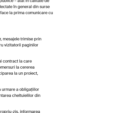
blice – atât în calitate de
lectate în general din surse
se face la prima comunicare cu
, mesajele trimise prin
u vizitatorii paginilor
i contract la care
demersuri la cererea
ciparea la un proiect,
a urmare a obligațiilor
tarea cheltuielilor din
 propriu-zis, informarea