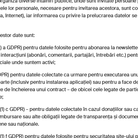
niza diverse întâlniri publice, unde sunt invitate persoane pu
atele lor personale, necesare pentru invitarea acestora, sunt co
ia, Internet), iar informarea cu privire la prelucrarea datelor 
cestor date sunt:
1) a GDPR) pentru datele folosite pentru abonarea la newsletter
nteracțiuni (abonări, comentarii, partajări, întrebări etc.) pentr
ociale unde suntem activi;
 GDPR) pentru datele colectate ca urmare pentru executarea unu
arte (inclusiv pentru instalarea aplicației) sau pentru a face 
te de încheierea unui contract – de obicei cele legate de parti
e;
6 (1) c GDPR) – pentru datele colectate în cazul donațiilor sau c
ambursare sau alte obligații legate de transparența și documen
ene sau naționale.
6 (1) f GDPR) pentru datele folosite pentru securitatea site-ului