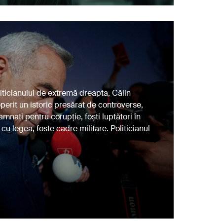
liticianului de extremă dreapta, Călin
erit un istoric presărat de controverse,
nați pentru corupție, foști luptători în
cu legea, foste cadre militare. Politicianul