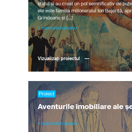
statul și au creat un pol semnificativ de put
ele este familia milionarului Ion Bejeriță, ap
Grindeanu și […]
3 materiale în proiect
Vizualizați proiectul
Proiect
Aventurile imobiliare ale ș
4 materiale în proiect