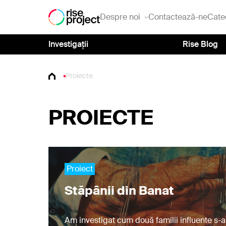
Despre noi
Contactează-ne
Cate
Investigații
Rise Blog
Proiecte
PROIECTE
Proiect
Stăpânii din Banat
Am investigat cum două familii influente s-au