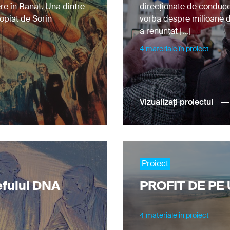
ere în Banat. Una dintre
direcționate de conduce
ropiat de Sorin
vorba despre milioane d
a renunțat […]
4 materiale în proiect
Vizualizați proiectul
Proiect
efului DNA
PROFIT DE PE
4 materiale în proiect