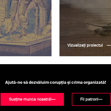
Vizualizați proiectul
Ajută-ne să dezvăluim corupția și crima organizată!
Susține munca noastră!
Fii patron!