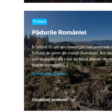
Proiect
Pădurile României
În ultimii 10 ani am investigat mecanismele 
furtului de lemn din munții României. Am de
crimă organizată care au făcut afaceri de m
marile companii […]
36 materiale în proiect
Vizualizați proiectul