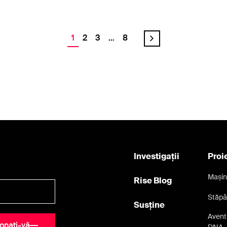
1
2
3
…
8
Investigații
Proi
Mașin
Rise Blog
Stăpâ
Susține
Aventu
onați-vă