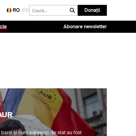
RO
EN
Donații
cte
Abonare newsletter
 AUR
banii și cum subvenții de stat au fost