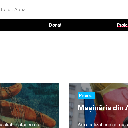
dra de Abuz
Donații
Proie
Proiect
Mașinăria din
 aliat în afaceri cu
Am analizat cum circulă 