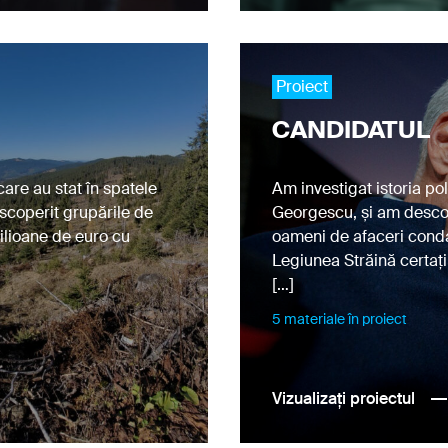
Proiect
CANDIDATUL
care au stat în spatele
Am investigat istoria po
scoperit grupările de
Georgescu, și am descop
ilioane de euro cu
oameni de afaceri condam
Legiunea Străină certați 
[…]
5 materiale în proiect
Vizualizați proiectul