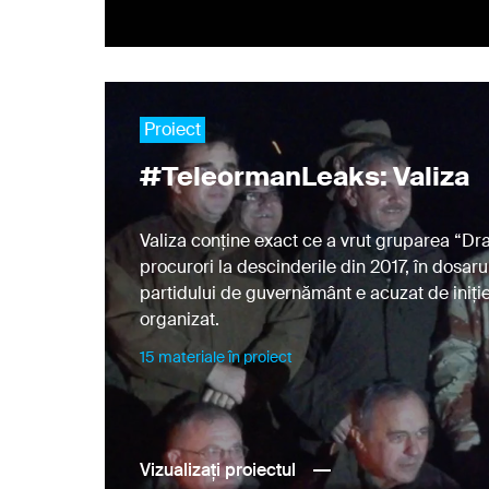
Proiect
#TeleormanLeaks: Valiza
Valiza conține exact ce a vrut gruparea “Dr
procurori la descinderile din 2017, în dosaru
În
partidului de guvernământ e acuzat de iniți
fi
organizat.
15 materiale în proiect
Vizualizați proiectul