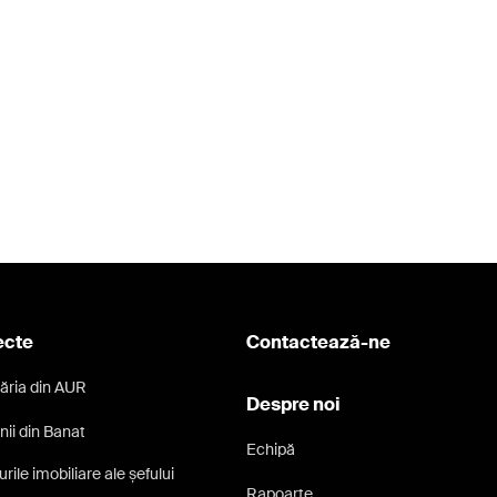
ecte
Contactează-ne
ăria din AUR
Despre noi
nii din Banat
Echipă
rile imobiliare ale șefului
Rapoarte