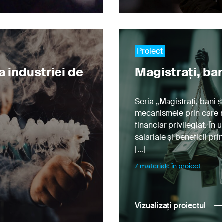
Am citit
Politica de confidențialitate
și sunt de
Abonați-vă
acord cu colectarea și prelucrarea datelor
mele personale.
Proiect
a industriei de
Magistrați, ban
Seria „Magistrați, bani ș
mecanismele prin care m
financiar privilegiat. În 
salariale și beneficii pr
[…]
7 materiale în proiect
Vizualizați proiectul