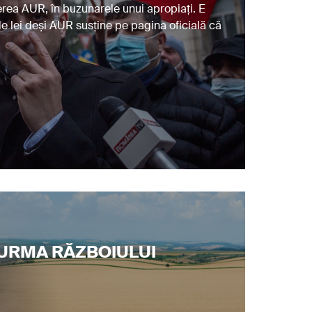
rea AUR, în buzunarele unui apropiați. E
e lei deși AUR susține pe pagina oficială că
 URMA RĂZBOIULUI