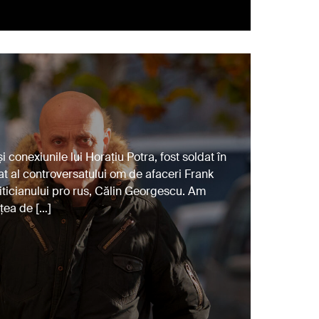
i conexiunile lui Horațiu Potra, fost soldat în
at al controversatului om de afaceri Frank
oliticianului pro rus, Călin Georgescu. Am
țea de […]