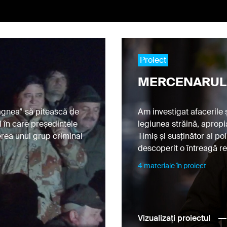
Proiect
MERCENARUL
agnea” să pitească de
Am investigat afacerile ș
l în care președintele
legiunea străină, apropi
scrie-te la newsletter-ul Rise Project ca să
erea unui grup criminal
Timiș și susținător al p
i la curent cu ultimele investigaţii si noutăţi
descoperit o întreagă re
4 materiale în proiect
Vizualizați proiectul