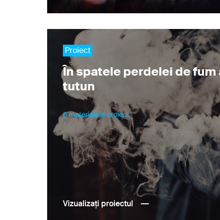
Proiect
În spatele perdelei de fum 
tutun
6 materiale în proiect
Vizualizați proiectul