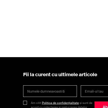
Fii la curent cu ultimele articole
Am citit
Politica de confidențialitate
și sunt de
Ab
acord cu colectarea și prelucrarea datelor