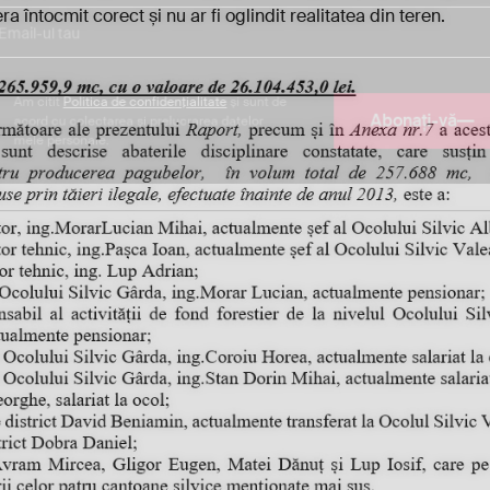
întocmit corect și nu ar fi oglindit realitatea din teren.
Am citit
Politica de confidențialitate
și sunt de
Abonați-vă
acord cu colectarea și prelucrarea datelor
mele personale.