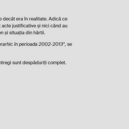
e decât era în realitate. Adică ce
acte justificative și nici când au
și situația din hârtii.
 ierarhic în perioada 2002-2013“,
se
întregi sunt despăduriți complet.