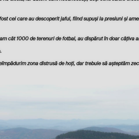
ost cei care au descoperit jaful, fiind supuși la presiuni și amen
am cât 1000 de terenuri de fotbal, au dispărut în doar câțiva a
o
.
împădurim zona distrusă de hoți, dar trebuie să așteptăm zeci 