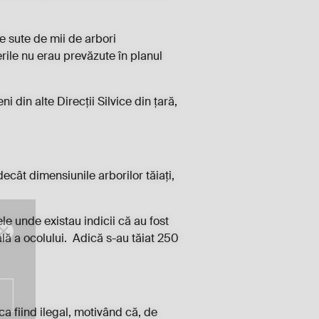
e sute de mii de arbori
rile nu erau prevăzute în planul
i din alte Direcții Silvice din țară,
ecât dimensiunile arborilor tăiați,
le unde existau indicii că au fost
ală a ocolului. Adică s-au tăiat 250
ca fiind ilegal, motivând că, de