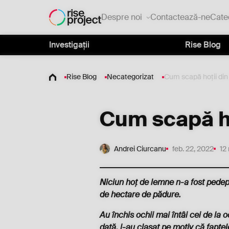
Despre noi
Contactează-ne
Cate
Investigații
Rise Blog
Rise Blog
Necategorizat
Cum scapă hoții din
Cum scapă ho
Andrei Ciurcanu
feb. 22, 2022
12
Niciun hoț de lemne n-a fost pedep
de hectare de pădure.
Au închis ochii mai întâi cei de la o
dată, l-au clasat pe motiv că faptele