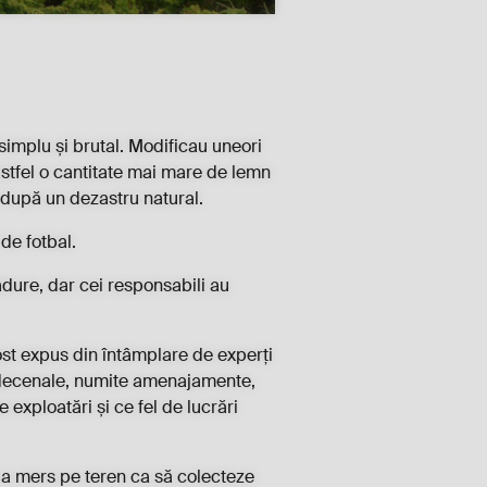
simplu și brutal. Modificau uneori
 astfel o cantitate mai mare de lemn
ca după un dezastru natural.
de fotbal.
ădure, dar cei responsabili au
 fost expus din întâmplare de experți
le decenale, numite amenajamente,
 exploatări și ce fel de lucrări
i a mers pe teren ca să colecteze