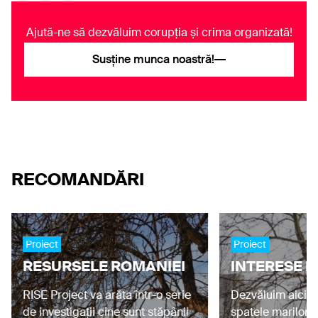
Ajută-ne să dezvăluim corupția și crima organizată!
Susține munca noastră!
RECOMANDĂRI
Proiect
Proiect
RESURSELE ROMANIEI
INTERESE I
RISE Project va arăta într-o serie
Dezvăluim aici in
de investigații cine sunt stăpânii
spatele marilor a