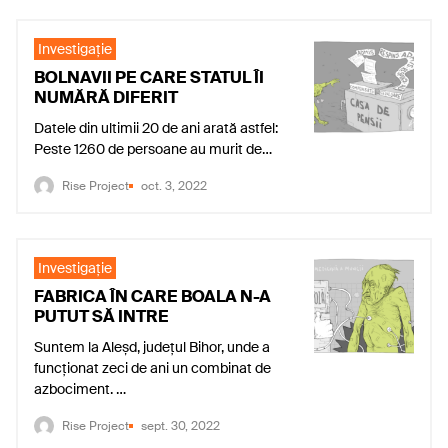
Investigaţie
BOLNAVII PE CARE STATUL ÎI
NUMĂRĂ DIFERIT
Datele din ultimii 20 de ani arată astfel:
Peste 1260 de persoane au murit de…
Rise Project
oct. 3, 2022
Investigaţie
FABRICA ÎN CARE BOALA N-A
PUTUT SĂ INTRE
Suntem la Aleșd, județul Bihor, unde a
funcționat zeci de ani un combinat de
azbociment. …
Rise Project
sept. 30, 2022