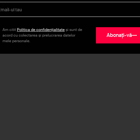
Am citit
Politica de confidențialitate
și sunt de
Abonați-vă
acord cu colectarea și prelucrarea datelor
mele personale.