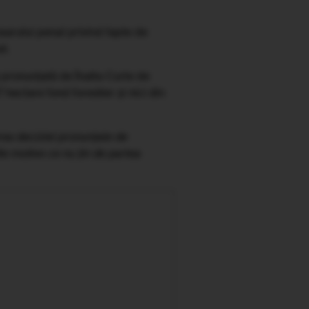
sarului penal privind fapte de
izat.
 pronunțată de Înalta Curte de
 hectare fond forestier și nici din
irea deciziei pronunțate de
lte motive ce nu țin de partea