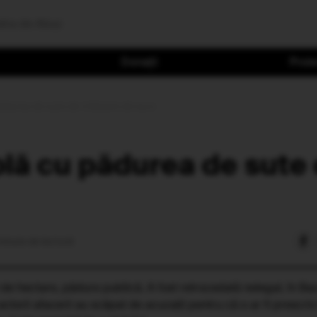
dra de Abuz
Donații
Proie
ădurea de sute de milioane de euro
lă cu pădurea de sute 
minute de lectură
de hectare, pădure publică. A fost retrocedată nelegal, în Bac
 actorii afacerii au scăpat de acuzații pentru că s-ar fi prescr