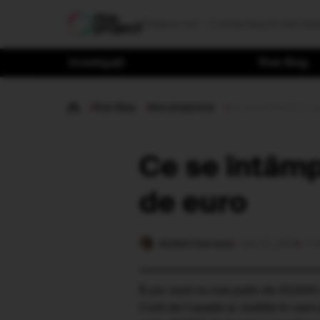
Despre noi
Contactează-ne
Cate
Investigații
Rise Blog
Rise Blog
Necategorizat
Ce se întâmplă cu p
Ce se întâmp
de euro
Andrei Ciurcanu
nov. 15, 2023
7 
În joc sunt nu mai puțin de 43.000 
Curți de Casație și Justiție în care