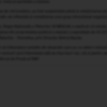
 fosta proprietate a statului.
area de retrocedare, au fost suspendate până la soluționarea do
trafic de influență și constituirea unui grup infracțional organ
t, Regia Națională a Pădurilor ROMSILVA a explicat că soluția
irea din proprietatea publică a statului a suprafeței de 43.227
durilor – Romsilva, prin Direcția Silvică Bacău.
 să influențeze soluțiile din dosarele care au ca obiect revizu
revizuiri sunt întemeiate atât pe înscrisuri noi, cât și pentru a
 Biroul de Presă al RNP.