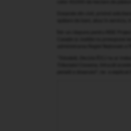
celor 43.000 de hectare de pădure,
Dosarele din civil, privind solicit
spălare de bani, abuz în serviciu, 
Într-un răspuns pentru RISE Projec
Casație și Justiție nu presupune ieș
administrarea Regiei Naționale a Pă
“
Totodată, Decizia ÎCCJ nu ar trebui
Tribunalul Covasna, întrucât aceste 
penală a dosarului
”, ne- a explicat