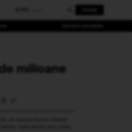
RO
Donații
cte
Abonare newsletter
de milioane
ău, iar recenta decizie a Înaltei
is faptele mută atenția spre soarta