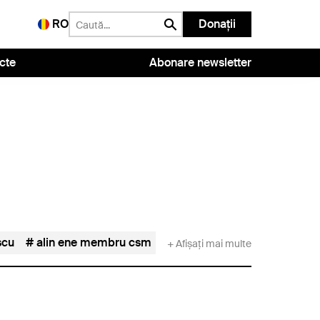
RO
Donații
cte
Abonare newsletter
scu
alin ene membru csm
alpar ignac
Andrea Chiș
+ Afișați mai multe