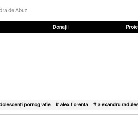
dra de Abuz
Donații
Proie
dolescenți pornografie
alex florenta
alexandru radule