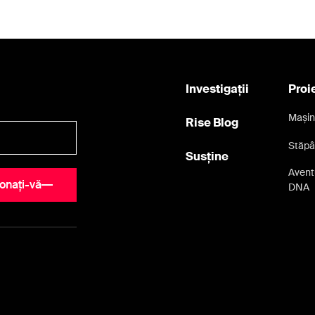
Investigații
Proi
Mașin
Rise Blog
Stăpâ
Susține
Aventu
onați-vă
DNA