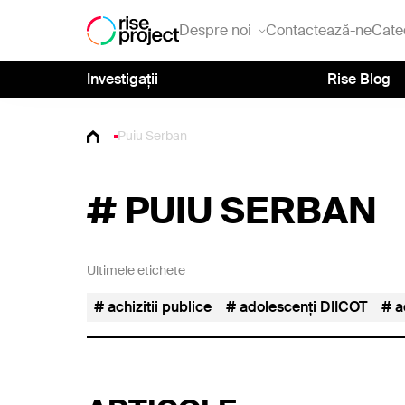
Despre noi
Contactează-ne
Cate
Investigații
Rise Blog
Puiu Serban
#
PUIU SERBAN
Ultimele etichete
achizitii publice
adolescenți DIICOT
a