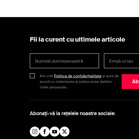
Fii la curent cu ultimele articole
Am citit
Politica de confidențialitate
și sunt de
Ab
acord cu colectarea și prelucrarea datelor
mele personale.
Abonați-vă la rețelele noastre sociale: