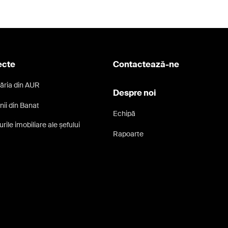
ecte
Contactează-ne
ăria din AUR
Despre noi
nii din Banat
Echipă
rile imobiliare ale șefului
Rapoarte