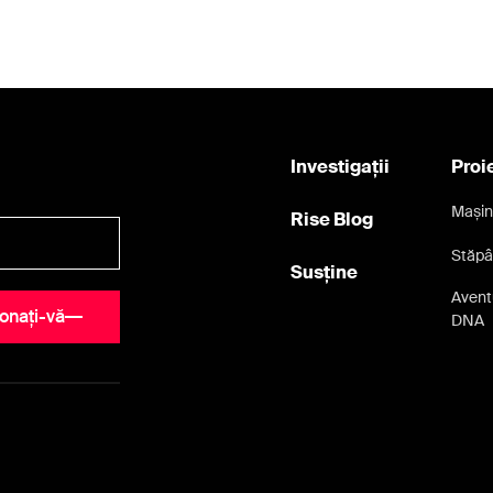
Investigații
Proi
Mașin
Rise Blog
Stăpâ
Susține
Aventu
onați-vă
DNA