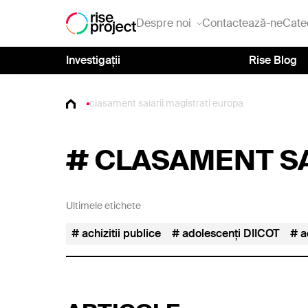
Despre noi
Contactează-ne
Cate
Investigații
Rise Blog
clasament salarii magistrati europa
#
CLASAMENT SA
Ultimele etichete
achizitii publice
adolescenți DIICOT
a