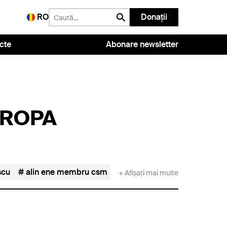
RO
Donații
cte
Abonare newsletter
UROPA
scu
alin ene membru csm
alpar ignac
Andrea Chiș
+ Afișați mai multe