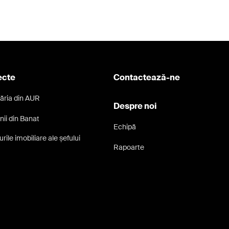
ecte
Contactează-ne
ăria din AUR
Despre noi
nii din Banat
Echipă
rile imobiliare ale șefului
Rapoarte