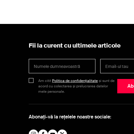
Fii la curent cu ultimele articole
Am citit
Politica de confidențialitate
și sunt de
Ab
acord cu colectarea și prelucrarea datelor
mele personale.
Abonați-vă la rețelele noastre sociale: