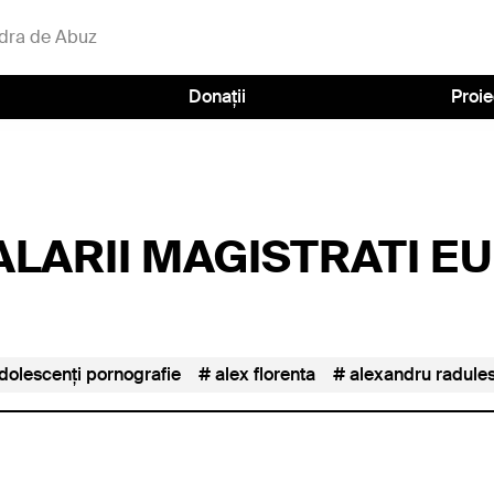
dra de Abuz
Donații
Proie
LARII MAGISTRATI E
dolescenți pornografie
alex florenta
alexandru radule