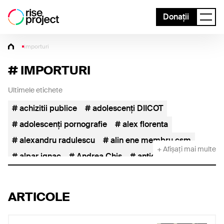
Donații
importuri
#
IMPORTURI
Ultimele etichete
achizitii publice
adolescenți DIICOT
adolescenți pornografie
alex florenta
alexandru radulescu
alin ene membru csm
+ Afișați mai multe
alpar ignac
Andrea Chiș
anticoruptie
asseco see
AUR
AUR FIDESZ
baile herculane
capusan
Catalin Borcoman
ARTICOLE
catalin predoiu
catedra de abuz
cereale
cereale ucraina