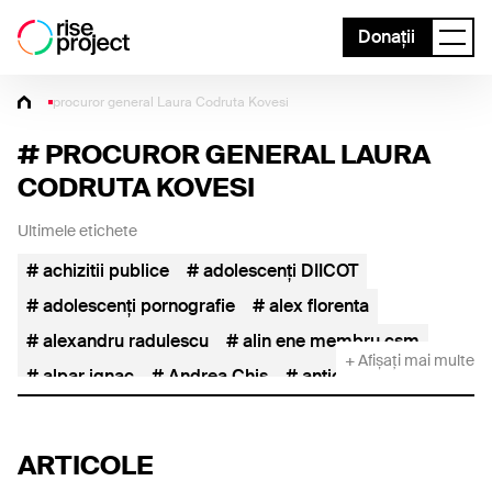
Donații
procuror general Laura Codruta Kovesi
#
PROCUROR GENERAL LAURA
CODRUTA KOVESI
Ultimele etichete
achizitii publice
adolescenți DIICOT
adolescenți pornografie
alex florenta
alexandru radulescu
alin ene membru csm
+ Afișați mai multe
alpar ignac
Andrea Chiș
anticoruptie
asseco see
AUR
AUR FIDESZ
baile herculane
capusan
Catalin Borcoman
ARTICOLE
catalin predoiu
catedra de abuz
cereale