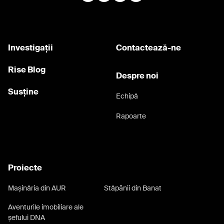
marcel vela
marius nicu vasile
marius voineag
ministerul culturii
ministrul Tudorel Toader
monica macovei
Investigații
Contactează-ne
monumente istorice
Rise Blog
mostenire arhitecturala austro ungara
Despre noi
nivel pensie magistrati
odesa
Orbán
Susține
Echipă
paduri
patrimoniul national construit
Rapoarte
pensie speciala
pensie speciala magistrati
pornografie infantilă
port
porumb
privatizarile psd
procese salarii magistrati
Proiecte
procuror
Procuror Catalin Borcoman
procuror general Ilie Botos
Mașinăria din AUR
Stăpânii din Banat
procuror general Laura Codruta Kovesi
Aventurile imobiliare ale
șefului DNA
propagandă
prostitutie
Puiu Șerban