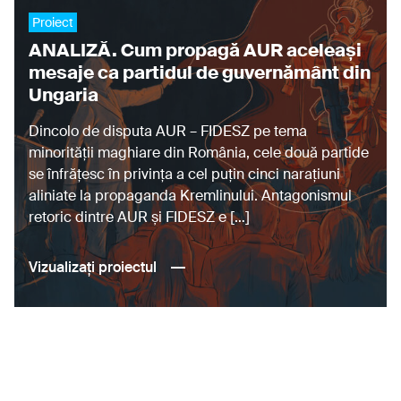
clasament salarii magistrati europa
Proiect
ANALIZĂ. Cum propagă AUR aceleași
Claudiu Târziu
Codrut Olaru
comert
mesaje ca partidul de guvernământ din
consiliul europei
Ungaria
Consiliul Superior al Magistraturii
Dincolo de disputa AUR – FIDESZ pe tema
corina alina corbu
corneliu sterea
minorității maghiare din România, cele două partide
crestere pensie magistrati
crima organizata
se înfrățesc în privința a cel puțin cinci narațiuni
cristi danilet
csm
Dana Girbovan
aliniate la propaganda Kremlinului. Antagonismul
retoric dintre AUR și FIDESZ e […]
Daniel Morar
Denisa Stanisor
dezinformare
DIICOT
diurna 2%
diurna detasare
Vizualizați proiectul
diurna Gabriela Baltag
diurna judecator Gabriela Bogasiu
diurna magistrati
dna
domogled
droguri
Federația Rusă
FIDESZ
film explicativ rise project
fonduri norvegiene