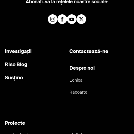
Abonați-vă la rețelele noastre sociale:
marius voineag
ministerul culturii
ministrul Tudorel Toader
monica macovei
monumente istorice
mostenire arhitecturala austro ungara
nivel pensie magistrati
odesa
Orbán
Investigații
Contactează-ne
paduri
patrimoniul national construit
Rise Blog
pensie speciala
pensie speciala magistrati
Despre noi
pornografie infantilă
port
porumb
Susține
Echipă
privatizarile psd
procese salarii magistrati
Rapoarte
procuror
Procuror Catalin Borcoman
procuror general Ilie Botos
procuror general Laura Codruta Kovesi
propagandă
prostitutie
Puiu Serban
Proiecte
Puiu Șerban
razboi
Razvan Florian Tanase