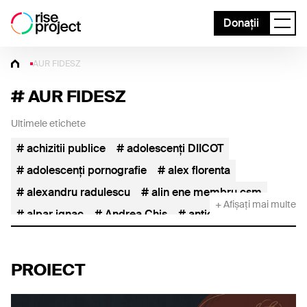
Donații
AUR FIDESZ
#
AUR FIDESZ
Ultimele etichete
achizitii publice
adolescenți DIICOT
adolescenți pornografie
alex florenta
alexandru radulescu
alin ene membru csm
+ Afișați mai multe
alpar ignac
Andrea Chiș
anticoruptie
asseco see
AUR
AUR FIDESZ
baile herculane
capusan
Catalin Borcoman
PROIECT
catalin predoiu
catedra de abuz
cereale
cereale ucraina