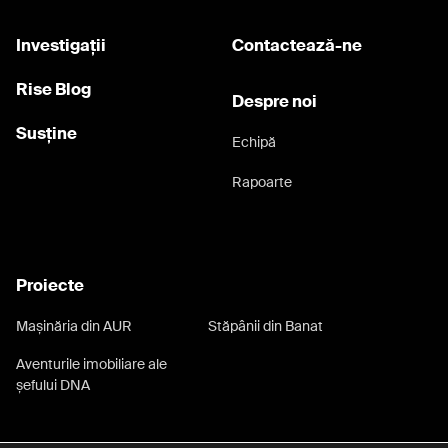
marius voineag
ministerul culturii
Investigații
Contactează-ne
ministrul Tudorel Toader
monica macovei
monumente istorice
Rise Blog
Despre noi
mostenire arhitecturala austro ungara
Susține
Echipă
nivel pensie magistrati
odesa
Orbán
Rapoarte
paduri
patrimoniul national construit
pensie speciala
pensie speciala magistrati
pornografie infantilă
port
porumb
privatizarile psd
procese salarii magistrati
Proiecte
procuror
Procuror Catalin Borcoman
Mașinăria din AUR
Stăpânii din Banat
procuror general Ilie Botos
Aventurile imobiliare ale
procuror general Laura Codruta Kovesi
șefului DNA
propagandă
prostitutie
Puiu Șerban
Puiu Serban
razboi
Razvan Florian Tanase