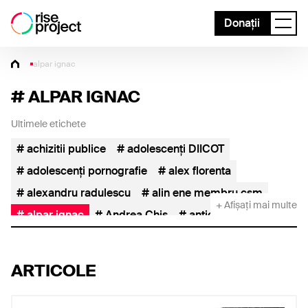
Donații
alpar ignac
#
ALPAR IGNAC
Ultimele etichete
achizitii publice
adolescenți DIICOT
adolescenți pornografie
alex florenta
alexandru radulescu
alin ene membru csm
+ Afișați mai multe
alpar ignac
Andrea Chiș
anticoruptie
asseco see
AUR
AUR FIDESZ
baile herculane
capusan
Catalin Borcoman
ARTICOLE
catalin predoiu
catedra de abuz
cereale
cereale ucraina