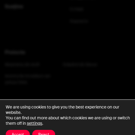
Susține
Echipă
Rapoarte
Proiecte
Mașinăria din AUR
Stăpânii din Banat
Aventurile imobiliare ale
șefului DNA
We are using cookies to give you the best experience on our
Date cu caracter personal
Termeni și condiții
website.
You can find out more about which cookies we are using or switch
© Copyright Rise Project 2026
them off in
settings
.
created by
Accept
Reject