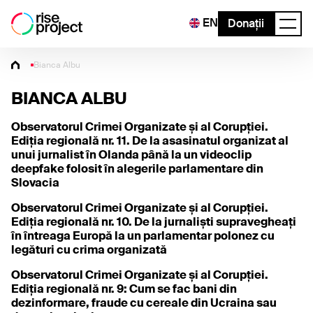
EN
Donații
Bianca Albu
BIANCA ALBU
Observatorul Crimei Organizate și al Corupției.
Ediția regională nr. 11. De la asasinatul organizat al
unui jurnalist în Olanda până la un videoclip
deepfake folosit în alegerile parlamentare din
Slovacia
Observatorul Crimei Organizate și al Corupției.
Ediția regională nr. 10. De la jurnaliști supravegheați
în întreaga Europă la un parlamentar polonez cu
legături cu crima organizată
Observatorul Crimei Organizate și al Corupției.
Ediția regională nr. 9: Cum se fac bani din
dezinformare, fraude cu cereale din Ucraina sau