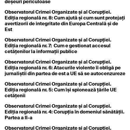
deșeuri periculoase
Observatorul Crimei Organizate și al Corupției.
Ediția regională nr. 8: Cum ajută și cum sunt protejați
avertizorii de integritate din Europa Centrală și de
Est
Observatorul Crimei Organizate și al Corupției.
Ediția regională nr. 7: Cum e gestionat accesul
cetățenilor la informații publice
Observatorul Crimei Organizate și al Corupției.
Ediția regională nr. 6: Atacurile violente îi obligă pe
jurnaliștii din partea de est a UE să se autocenzureze
Observatorul Crimei Organizate și al Corupției.
Ediția regională nr. 5: Cum își spionează țările UE
cetățenii
Observatorul Crimei Organizate și al Corupției.
Ediția regională nr. 4: Corupția în domeniul sănătății.
Partea a II-a
Observatorul Crimei Organizate și al Corupției.