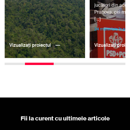
jucători din aces
Prahova, cel mai 
[…]
24 materiale în pro
Vizualizați proiectul
Vizualizați proiec
Fii la curent cu ultimele articole