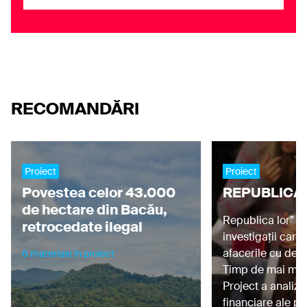
RECOMANDĂRI
Proiect
Proiect
Povestea celor 43.000
REPUBLICA
de hectare din Bacău,
Republica lor” e
retrocedate ilegal
investigații care
afacerile cu deșe
6 materiale în proiect
Timp de mai mult
Project a analiza
financiare ale pri