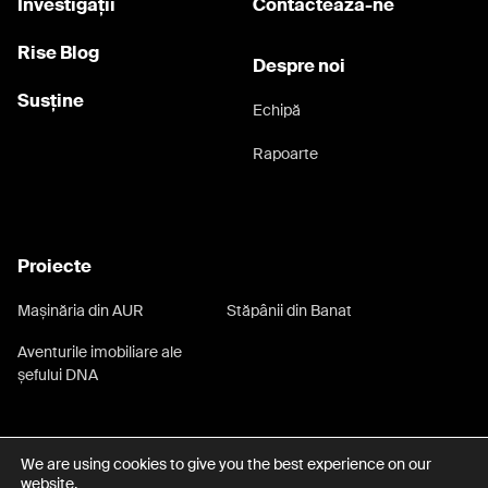
Investigații
Contactează-ne
Rise Blog
Despre noi
Susține
Echipă
Rapoarte
Proiecte
Mașinăria din AUR
Stăpânii din Banat
Aventurile imobiliare ale
șefului DNA
We are using cookies to give you the best experience on our
Date cu caracter personal
Termeni și condiții
website.