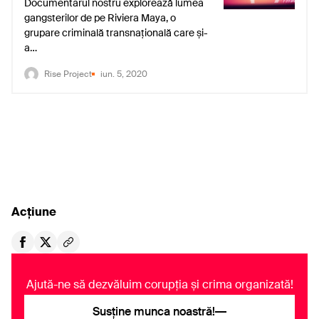
Documentarul nostru explorează lumea
gangsterilor de pe Riviera Maya, o
grupare criminală transnațională care și-
a…
Rise Project
iun. 5, 2020
Acțiune
Ajută-ne să dezvăluim corupția și crima organizată!
Susține munca noastră!