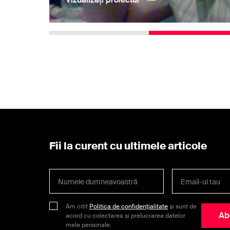
Fii la curent cu ultimele articole
Am citit
Politica de confidențialitate
și sunt de
Ab
acord cu colectarea și prelucrarea datelor
mele personale.