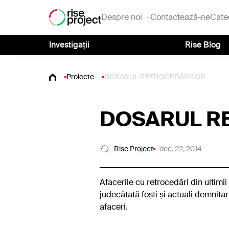
Despre noi
Contactează-ne
Cate
Investigații
Rise Blog
Proiecte
DOSARUL RETROCEDĂRILOR
DOSARUL R
Rise Project
dec. 22, 2014
Afacerile cu retrocedări din ultimii
judecătată foști și actuali demnita
afaceri.