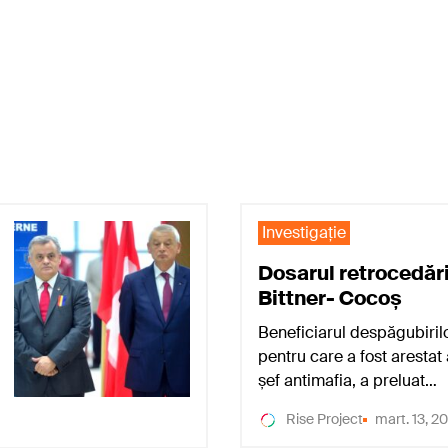
Investigaţie
Dosarul retrocedări
Bittner- Cocoș
Beneficiarul despăgubirilo
pentru care a fost arestat
șef antimafia, a preluat…
Rise Project
mart. 13, 2