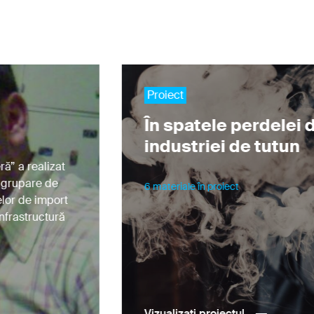
Am citit
Politica de confidențialitate
și sunt de
Abonați-vă
acord cu colectarea și prelucrarea datelor
mele personale.
Proiect
În spatele perdelei 
industriei de tutun
ă” a realizat
o grupare de
6 materiale în proiect
elor de import
infrastructură
Vizualizați proiectul