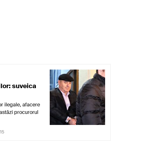
lor: suveica
r ilegale, afacere
 astăzi procurorul
015