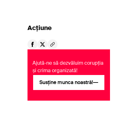
Acțiune
Ajută-ne să dezvăluim corupția
și crima organizată!
Susține munca noastră!