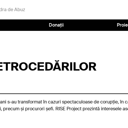
dra de Abuz
Donații
Proie
ETROCEDĂRILOR
 ani s-au transformat în cazuri spectaculoase de corupție, în ca
ri, precum și procurori șefi. RISE Project prezintă interesele