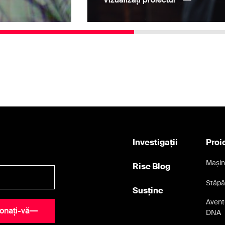
Investigații
Proi
Mașin
Rise Blog
Stăpâ
Susține
Aventu
onați-vă
DNA