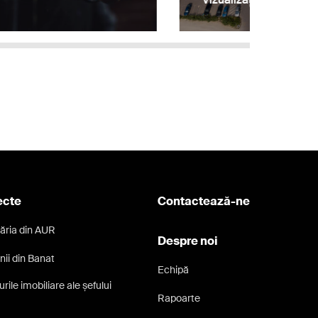
ecte
Contactează-ne
ăria din AUR
Despre noi
nii din Banat
Echipă
rile imobiliare ale șefului
Rapoarte