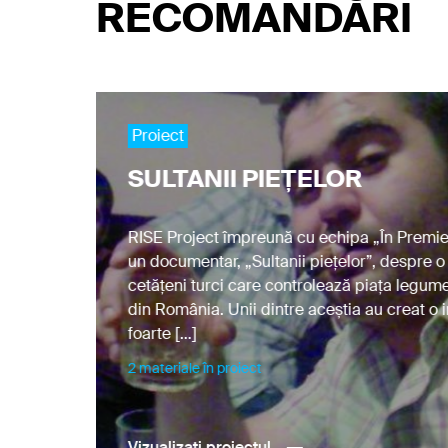
RECOMANDĂRI
Proiect
SULTANII PIEȚELOR
RISE Project împreună cu echipa „În Premier
un documentar, „Sultanii piețelor”, despre 
cetățeni turci care controlează piața legum
și-
din România. Unii dintre aceștia au creat o 
foarte […]
2 materiale în proiect
Vizualizați proiectul