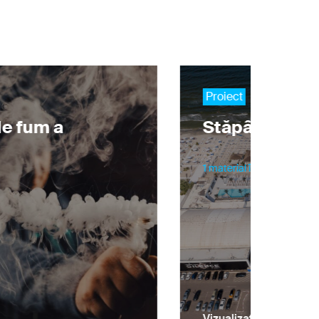
Proiect
de fum a
Stăpânii Plaje
1 material în proiect
Vizualizați proiectul