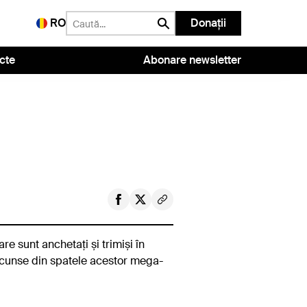
RO
Donații
cte
Abonare newsletter
re sunt anchetați și trimiși în
 ascunse din spatele acestor mega-