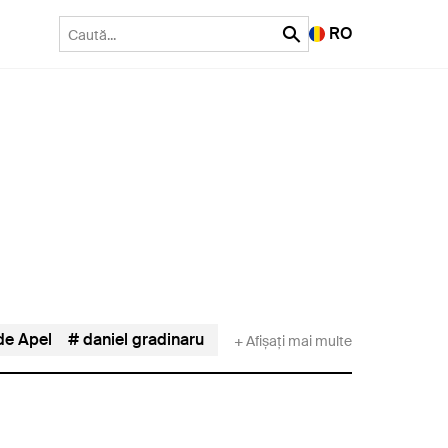
RO
de Apel
daniel gradinaru
Daniel Horodniceanu
DII
+ Afișați mai multe