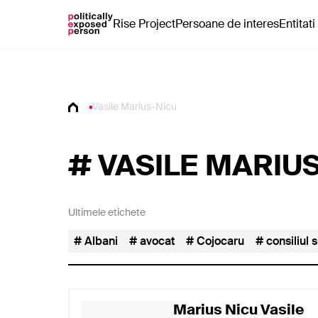
Rise Project
Persoane de interes
Entitati
Vasile Marius-Nicu
#
VASILE MARIU
Ultimele etichete
Albani
avocat
Cojocaru
consiliul 
Marius Nicu Vasile