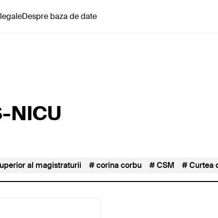
 legale
Despre baza de date
S-NICU
superior al magistraturii
corina corbu
CSM
Curtea 