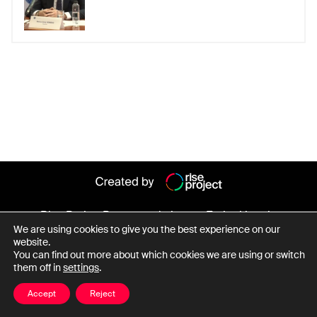
maria magdalena militaru
marius voineag
medic
Mihai Savonea
parchetul general
procuror
procuror sef
savonea
Simona Camelia Marcu
Simona Marcu
Ștefan Balaban
Vasile Marius-Nicu
Viorel Mureșan
Rise Project
Persoane de interes
Entitati legale
We are using cookies to give you the best experience on our
Despre baza de date
website.
You can find out more about which cookies we are using or switch
them off in
settings
.
Date cu caracter personal
Termeni și condiții
Accept
Reject
© Copyright Rise Project 2026