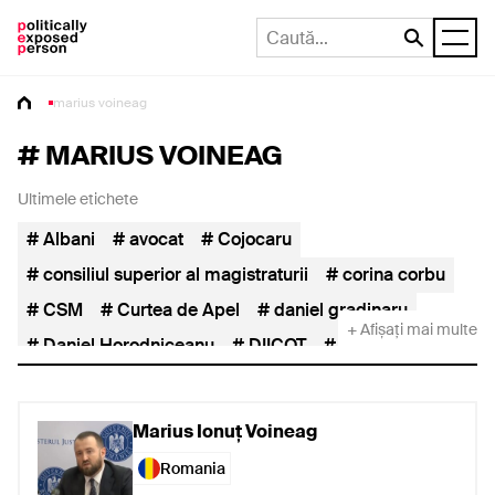
marius voineag
#
MARIUS VOINEAG
Ultimele etichete
Albani
avocat
Cojocaru
consiliul superior al magistraturii
corina corbu
CSM
Curtea de Apel
daniel gradinaru
+ Afișați mai multe
Daniel Horodniceanu
DIICOT
dna
Horodniceanu
iccj
Înalta Curte de Casație și Justiție
INM
Marius Ionuț Voineag
Inspecția Judiciară
Ioana Albani
judecătoare
Romania
judecător
justiție
Lia Savonea
magistrat