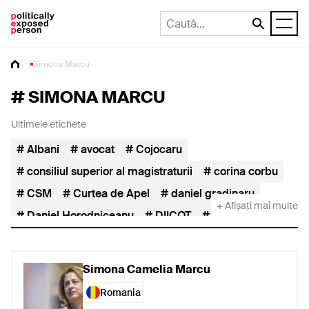
Simona Marcu
#
SIMONA MARCU
Ultimele etichete
Albani
avocat
Cojocaru
consiliul superior al magistraturii
corina corbu
CSM
Curtea de Apel
daniel gradinaru
+ Afișați mai multe
Daniel Horodniceanu
DIICOT
dna
Horodniceanu
iccj
Înalta Curte de Casație și Justiție
INM
Simona Camelia Marcu
Inspecția Judiciară
Ioana Albani
judecătoare
Romania
judecător
justiție
Lia Savonea
magistrat