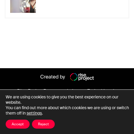
maria magdalena militaru
marius voineag
medic
Mihai Savonea
parchetul general
procuror
procuror sef
savonea
Simona Camelia Marcu
Simona Marcu
Ștefan Balaban
Vasile Marius-Nicu
Viorel Mureșan
Rise Project
Persoane de interes
Entitati legale
We are using cookies to give you the best experience on our
Despre baza de date
website.
You can find out more about which cookies we are using or switch
them off in
settings
.
Date cu caracter personal
Termeni și condiții
Accept
Reject
© Copyright Rise Project 2026