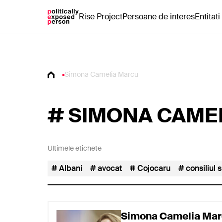
Rise Project
Persoane de interes
Entitati
Simona Camelia Marcu
#
SIMONA CAME
Ultimele etichete
Albani
avocat
Cojocaru
consiliul 
Simona Camelia Ma