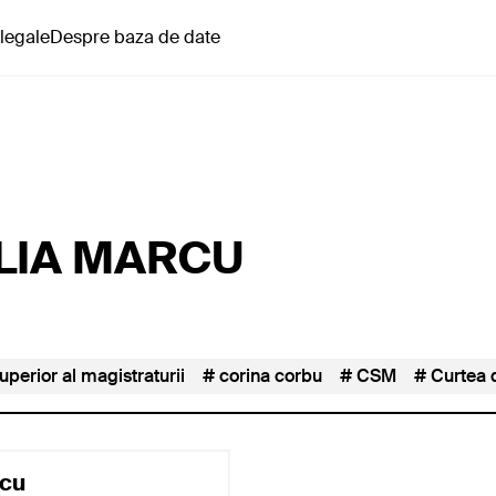
 legale
Despre baza de date
LIA MARCU
superior al magistraturii
corina corbu
CSM
Curtea 
rcu