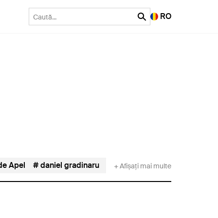
RO
de Apel
daniel gradinaru
Daniel Horodniceanu
DII
+ Afișați mai multe