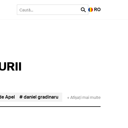
RO
URII
de Apel
daniel gradinaru
Daniel Horodniceanu
DII
+ Afișați mai multe