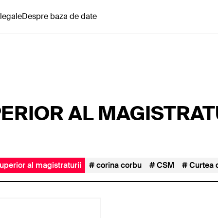
 legale
Despre baza de date
ERIOR AL MAGISTRAT
superior al magistraturii
corina corbu
CSM
Curtea 