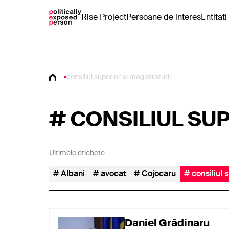
Rise Project
Persoane de interes
Entitati
consiliul superior al magistraturii
#
CONSILIUL SUP
Ultimele etichete
Albani
avocat
Cojocaru
consiliul 
Daniel Grădinaru