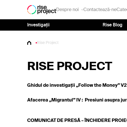
Despre noi
Contactează-ne
Cate
Investigații
Rise Blog
Rise Project
RISE PROJECT
Ghidul de investigații „Follow the Money” V2
Afacerea „Migrantul” IV : Presiuni asupra jur
COMUNICAT DE PRESĂ – ÎNCHIDERE PROI