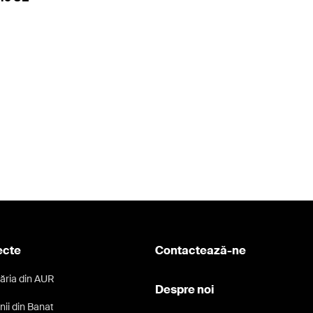
ecte
Contactează-ne
ăria din AUR
Despre noi
nii din Banat