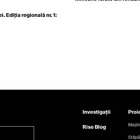
. Ediția regională nr. 1:
Investigații
Proi
Mașin
Rise Blog
Stăpâ