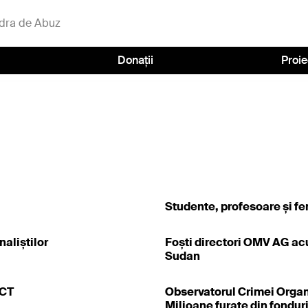
dra de Abuz
Donații
Proie
Studente, profesoare și fe
naliștilor
Foști directori OMV AG acu
Sudan
ECT
Observatorul Crimei Organiz
Milioane furate din fondur