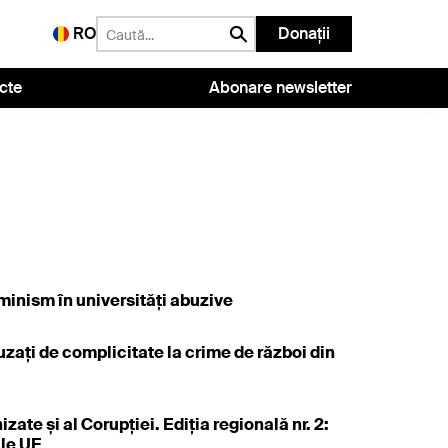
RO
Donații
cte
Abonare newsletter
minism în universități abuzive
zați de complicitate la crime de război din
ate și al Corupției. Ediția regională nr. 2:
ile UE