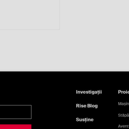
Investigații
Proi
Mașin
Rise Blog
Stăpâ
Susține
Aventu