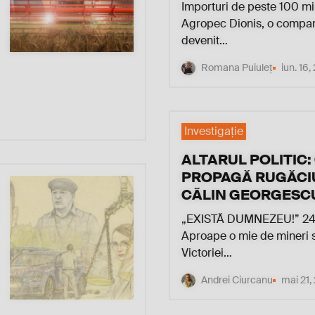
Importuri de peste 100 mi
Agropec Dionis, o compan
devenit…
Romana Puiuleț
iun. 16
Investigaţie
ALTARUL POLITIC:
PROPAGĂ RUGĂCI
CĂLIN GEORGESC
„EXISTĂ DUMNEZEU!” 24 
Aproape o mie de mineri s
Victoriei…
Andrei Ciurcanu
mai 21,