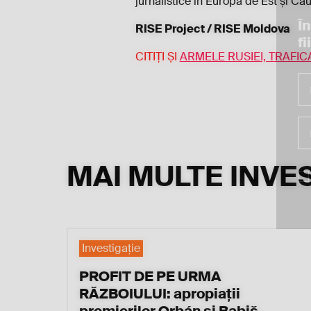
jurnalistice în Europa de Est și Ca
În
RISE Project / RISE Moldova
fi
CITIȚI ȘI
ARMELE RUSIEI, TRAFIC
MAI MULTE INVES
Investigaţie
PROFIT DE PE URMA
RĂZBOIULUI: apropiații