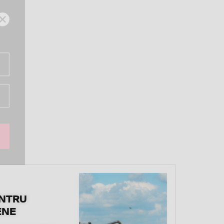
ENTRU
ENE