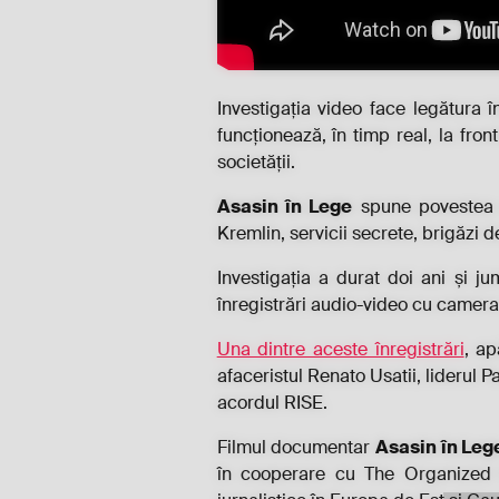
Investigația video face legătura 
funcționează, în timp real, la fron
societății.
Asasin în Lege
spune povestea un
Kremlin, servicii secrete, brigăzi 
Investigația a durat doi ani și ju
înregistrări audio-video cu camera 
Una dintre aceste înregistrări
, ap
afaceristul Renato Usatii, liderul P
acordul RISE.
Filmul documentar
Asasin în Leg
în cooperare cu The Organized C