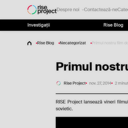
Despre noi
Contactează-ne
Cate
Investigații
Rise Blog
Rise Blog
Necategorizat
Primul nostru film 
Primul nostr
Rise Project
nov. 27, 2014
2 minut
RISE Project lansează vineri fil
sovietic.