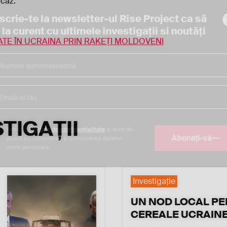
ucaz.
scrie-te la newsletter-ul Rise Project ca să
i la curent cu ultimele investigaţii si noutăţi
ATE ÎN UCRAINA PRIN RAKEȚI MOLDOVENI
TIGAȚII
Am citit
Politica de confidențialitate
și sunt de
Abonați-vă
acord cu colectarea și prelucrarea datelor
mele personale.
Investigaţie
UN NOD LOCAL P
CEREALE UCRAIN