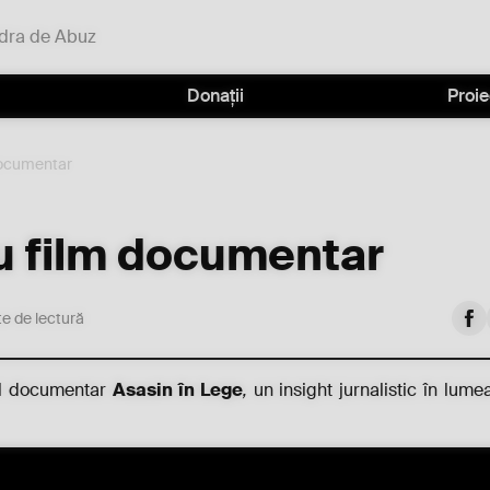
dra de Abuz
Donații
Proie
documentar
u film documentar
e de lectură
mul documentar
Asasin în Lege
,
un insight jurnalistic în lumea