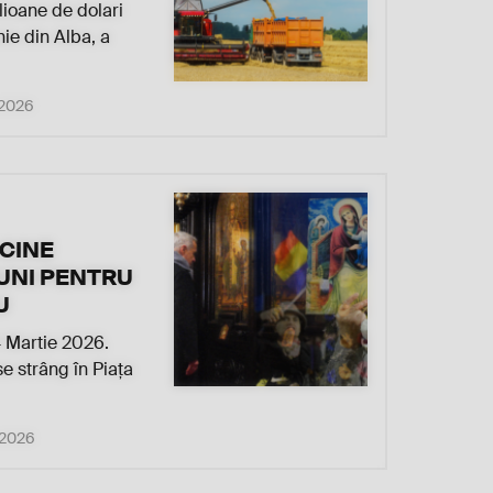
lioane de dolari
ie din Alba, a
, 2026
 CINE
UNI PENTRU
U
Martie 2026.
e strâng în Piața
 2026