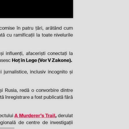
 comise în patru țări, arătând cum
ă cu ramificații la toate nivelurile
influenți, afaceriști conectați la
rusesc
Ho
ț
în Lege (Vor V Zakone).
jurnalistice, inclusiv incognito și
i Rusia, redă o convorbire dintre
tă înregistrare a fost publicată fără
iectului
A Murderer’s Trail
,
derulat
ională de centre de investigații