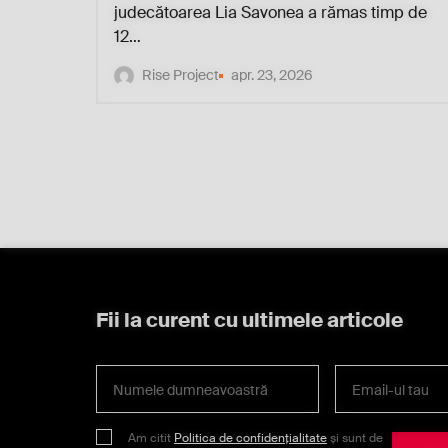
judecătoarea Lia Savonea a rămas timp de
12…
Rise Project
apr. 23, 2026
Fii la curent cu ultimele articole
Am citit
Politica de confidențialitate
și sunt de