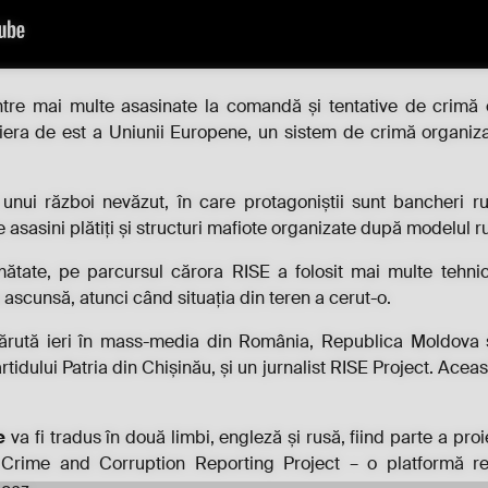
între mai multe asasinate la comandă și tentative de crimă
tiera de est a Uniunii Europene, un sistem de crimă organizat
ui război nevăzut, în care protagoniștii sunt bancheri ruși 
de asasini plătiți și structuri mafiote organizate după modelul 
mătate, pe parcursul cărora RISE a folosit mai multe tehnici 
ascunsă, atunci când situația din teren a cerut-o.
ărută ieri în mass-media din România, Republica Moldova ș
artidului Patria din Chișinău, și un jurnalist RISE Project. Aceas
e
va fi tradus în două limbi, engleză și rusă, fiind parte a pro
rime and Corruption Reporting Project – o platformă reg