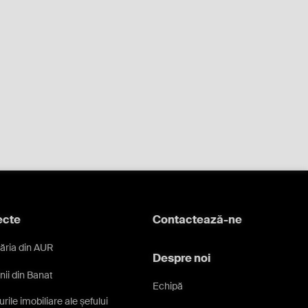
ecte
Contactează-ne
ăria din AUR
Despre noi
nii din Banat
Echipă
rile imobiliare ale șefului