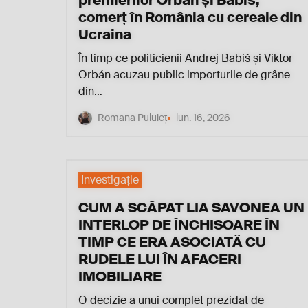
premierilor Orbán și Babiš,
comerț în România cu cereale din
Ucraina
În timp ce politicienii Andrej Babiš și Viktor
Orbán acuzau public importurile de grâne
din…
Romana Puiuleț
iun. 16, 2026
Investigaţie
CUM A SCĂPAT LIA SAVONEA UN
INTERLOP DE ÎNCHISOARE ÎN
TIMP CE ERA ASOCIATĂ CU
RUDELE LUI ÎN AFACERI
IMOBILIARE
O decizie a unui complet prezidat de