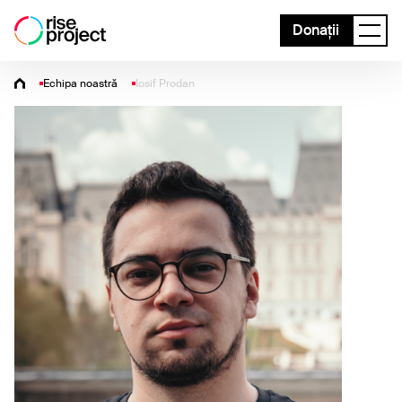
Donații
Echipa noastră
Iosif Prodan