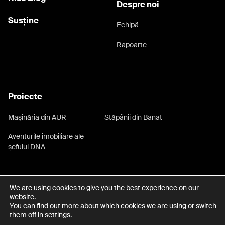
Despre noi
Susține
Echipă
Rapoarte
Proiecte
Mașinăria din AUR
Stăpânii din Banat
Aventurile imobiliare ale
șefului DNA
We are using cookies to give you the best experience on our
Date cu caracter personal
Termeni și condiții
website.
You can find out more about which cookies we are using or switch
© Copyright Rise Project 2026
them off in
settings
.