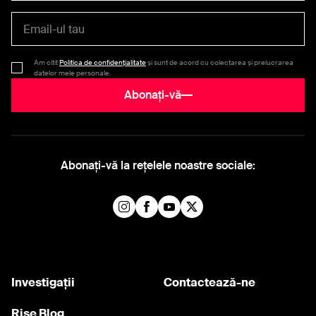
Am citit
Politica de confidențialitate
și sunt de acord cu colectarea și prelucrarea
datelor mele personale.
Abonați-vă
Abonați-vă la rețelele noastre sociale:
Investigații
Contactează-ne
Rise Blog