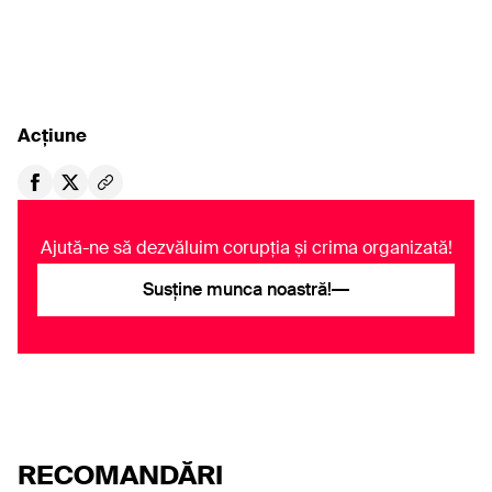
Înscrie-te la newsletter-ul
Rise Project ca să fii la
curent cu ultimele
investigaţii si noutăţi
Acțiune
Ajută-ne să dezvăluim corupția și crima organizată!
Susține munca noastră!
Am citit
Politica de confidențialitate
și sunt de acord cu
colectarea și prelucrarea datelor mele personale.
Abonați-vă
RECOMANDĂRI