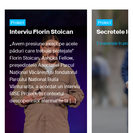
Proiect
Proiect
Interviu Florin Stoican
Secretele lu
„Avem presiune exact pe acele
7 materiale în proie
păduri care trebuie protejate”
Florin Stoican, Ashoka Fellow,
președintele Asociației Parcul
Național Văcărești și fondatorul
Parcului Național Buila
Vânturarița, a acordat un interviu
RISE Project, în contextul
descoperirilor alarmante la […]