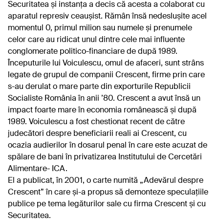
Securitatea și instanța a decis că acesta a colaborat cu
aparatul represiv ceaușist. Rămân însă nedeslușite acel
momentul 0, primul milion sau numele și prenumele
celor care au ridicat unul dintre cele mai influente
conglomerate politico-financiare de după 1989.
Începuturile lui Voiculescu, omul de afaceri, sunt strâns
legate de grupul de companii Crescent, firme prin care
s-au derulat o mare parte din exporturile Republicii
Socialiste România în anii ’80. Crescent a avut însă un
impact foarte mare în economia românească și după
1989. Voiculescu a fost chestionat recent de către
judecători despre beneficiarii reali ai Crescent, cu
ocazia audierilor în dosarul penal în care este acuzat de
spălare de bani în privatizarea Institutului de Cercetări
Alimentare- ICA.
El a publicat, în 2001, o carte numită „Adevărul despre
Crescent” în care și-a propus să demonteze speculațiile
publice pe tema legăturilor sale cu firma Crescent și cu
Securitatea.