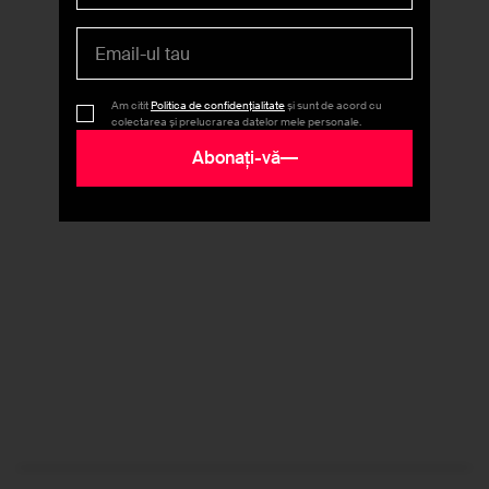
Am citit
Politica de confidențialitate
și sunt de acord cu
colectarea și prelucrarea datelor mele personale.
Abonați-vă