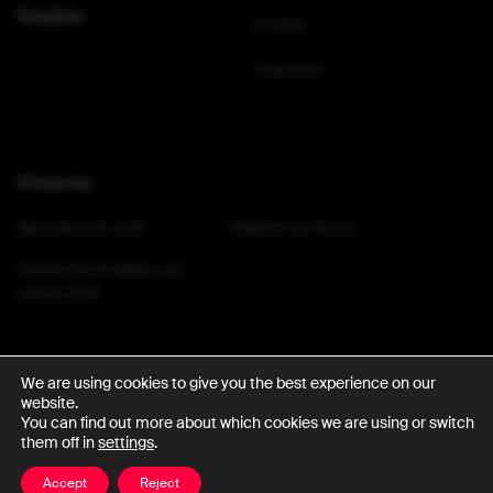
Susține
Echipă
Rapoarte
Proiecte
Mașinăria din AUR
Stăpânii din Banat
Aventurile imobiliare ale
șefului DNA
We are using cookies to give you the best experience on our
Date cu caracter personal
Termeni și condiții
website.
You can find out more about which cookies we are using or switch
© Copyright Rise Project 2026
them off in
settings
.
created by
Accept
Reject