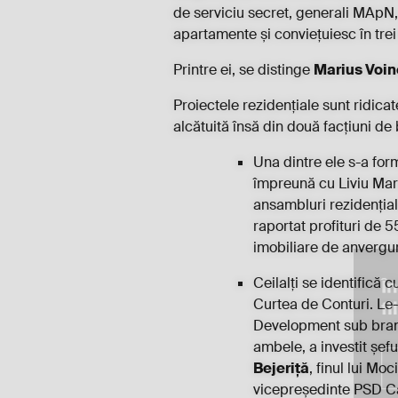
de serviciu secret, generali MApN, 
apartamente și conviețuiesc în trei
Printre ei, se distinge
Marius Voi
Proiectele rezidențiale sunt ridica
alcătuită însă din două facțiuni de b
Una dintre ele s-a form
împreună cu Liviu Mar
ansambluri rezidențial
raportat profituri de 
imobiliare de anvergur
În
Ceilalți se identifică
Curtea de Conturi. Le
fi
Development sub brandu
ambele, a investit șef
Bejeriță
, finul lui Mo
vicepreședinte PSD Ca