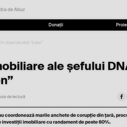
dra de Abuz
Donații
Proie
 în clubul de elită “Eden”
obiliare ale șefului DN
en”
ute de lectură
d nu coordonează marile anchete de corupție din țară, proc
 investiții imobiliare cu randament de peste 60%.