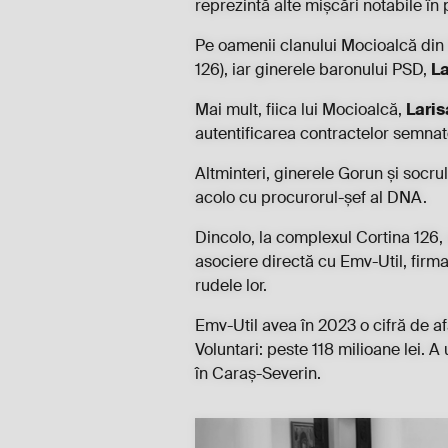
reprezintă alte mișcări notabile în 
Pe oamenii clanului Mocioalcă din 
126), iar ginerele baronului PSD,
La
Mai mult, fiica lui Mocioalcă,
Laris
autentificarea contractelor semnate
Altminteri, ginerele Gorun și socr
acolo cu procurorul-șef al DNA.
Dincolo, la complexul Cortina 126, 
asociere directă cu Emv-Util, firma 
rudele lor.
Emv-Util avea în 2023 o cifră de afa
Voluntari: peste 118 milioane lei. A 
în Caraș-Severin.