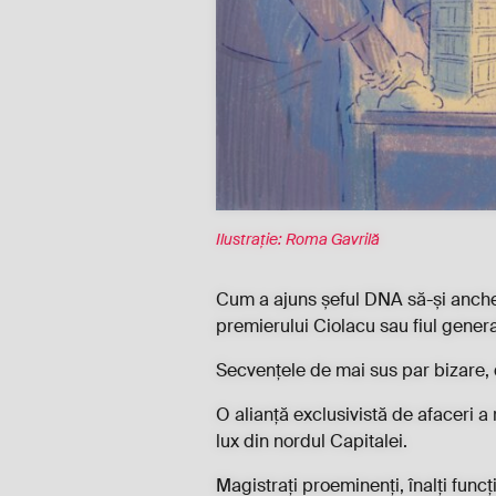
Ilustrație: Roma Gavrilă
Cum a ajuns șeful DNA să-și anchete
premierului Ciolacu sau fiul gener
Secvențele de mai sus par bizare, d
O alianță exclusivistă de afaceri a
lux din nordul Capitalei.
Magistrați proeminenți, înalți func