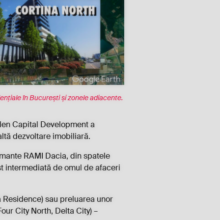
țiale în București și zonele adiacente.
Eden Capital Development a
ltă dezvoltare imobiliară.
diamante RAMI Dacia, din spatele
st intermediată de omul de afaceri
ha Residence) sau preluarea unor
our City North, Delta City) –