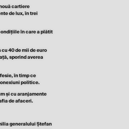
 nouă cartiere
te de lux, în trei
ndițiile în care a plătit
s cu 40 de mii de euro
iață, sporind averea
fesie, în timp ce
onexiuni politice.
cum și cu aranjamente
fia de afaceri.
ilia generalului Ștefan