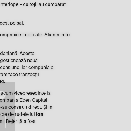
interlope – cu toții au cumpărat
cest peisaj.
ompaniile implicate. Alianța este
ordaniană. Acesta
e gestionează nouă
ascensiune, iar compania a
ram face tranzacții
RI.
, acum vicepreședinte la
 compania Eden Capital
u construit direct. Și in
acte de rudele lui
Ion
i, Bejeriță a fost