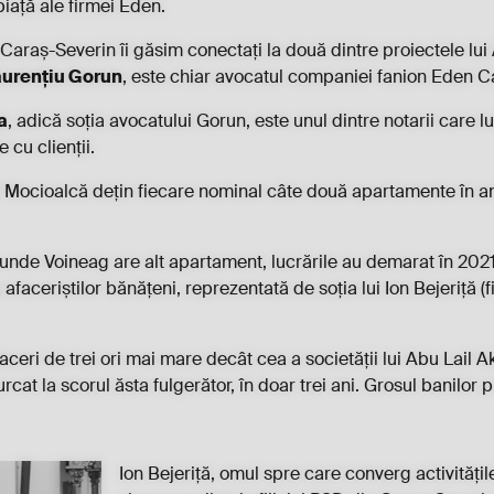
piață ale firmei Eden.
Caraș-Severin îi găsim conectați la două dintre proiectele lui
urențiu Gorun
, este chiar avocatul companiei fanion Eden 
a
, adică soția avocatului Gorun, este unul dintre notarii care
 cu clienții.
ul Mocioalcă dețin fiecare nominal câte două apartamente în an
unde Voineag are alt apartament, lucrările au demarat în 2021
afaceriștilor bănățeni, reprezentată de soția lui Ion Bejeriță (f
ceri de trei ori mai mare decât cea a societății lui Abu Lail Ak
urcat la scorul ăsta fulgerător, în doar trei ani. Grosul banilor
Ion Bejeriță, omul spre care converg activitățile