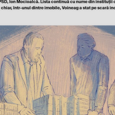
PSD, Ion Mocioalcă. Lista continuă cu nume din instituții 
chiar, într-unul dintre imobile, Voineag a stat pe scară in