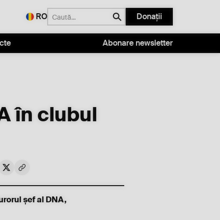
RO
Donații
cte
Abonare newsletter
A în clubul
urorul șef al DNA,