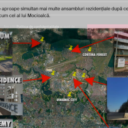
 aproape simultan mai multe ansambluri rezidențiale după ce 
cum cel al lui Mocioalcă.
Am citit
Politica de confidențialitate
și sunt de
Abonați-vă
acord cu colectarea și prelucrarea datelor
mele personale.