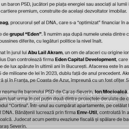
un baron PSD, jucători pe piața energiei sau asociați ai lumii 
 cartiere premium, construite de același dezvoltator imobilar.
neag
, procurorul șef al DNA, care s-a “optimizat” financiar în a
te de
grupul “Eden”
. Îi numim așa după numele uneia dintre c
ussines diferite, cu legături politice la nivel înalt.
at în jurul lui
Abu Lail Akram
, un om de afaceri cu origine i
ius Dan controlează firma
Eden Capital Development
, car
e de lux apărute în ultimii ani în București. Afacerea este în 
55 de milioane de lei în 2023, dublu față de anul precedent. Ak
ă și în Franța, pe Coasta de Azur, împreună cu un fost ofițer S
scrie-te la newsletter-ul Rise Project ca să
 cu neamurile baronului PSD de Caraș-Severin,
Ion Mocioalcă
-am luat urma în cel puțin două dintre proiectele derulate de
i la curent cu ultimele investigaţii si noutăţi
l “Cortina”. Într-unul au cumpărat apartamente, pe celălat l-a
ul DNA. Bănățenii lucrează prin firma
Emv-Util
, controlată în 
cioalcă. Judecat acum pentru evaziune fiscală și spălare de ban
raș Severin.