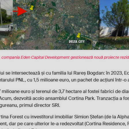
i, compania Eden Capital Development gestionează nouă proiecte reziden
i se intersectează și cu familia lui Rareș Bogdan: în 2023, 
rului PNL, cu 1,5 milioane euro, un pachet de acțiuni într-o a
 milioane euro și terenul de 3,7 hectare al fostei fabrici de 
 Acum, dezvoltă acolo ansamblul Cortina Park. Tranzacția a fo
ăgureanu, primul director SRI.
tina Forest cu investitorul imobiliar Simion Ștefan (de la Alp
ment, dar pe care ulterior le-a redezvoltat (Cortina Residence, F