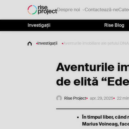
Despre noi
Contactează-ne
Cate
Investigații
Rise Blog
Investigații
Aventurile imobiliare ale șefului DNA
Aventurile im
de elită “Ed
Rise Project
apr. 29, 2025
22 min
În timpul liber, cân
Marius Voineag, face