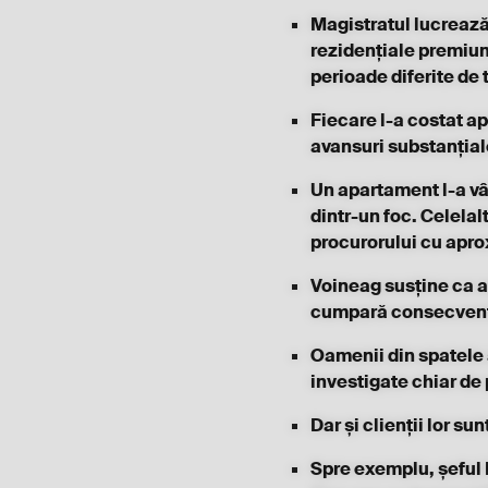
Magistratul lucrează
rezidențiale premium 
perioade diferite de t
Fiecare l-a costat ap
avansuri substanțial
Un apartament l-a vân
dintr-un foc. Celelal
procurorului cu apro
Voineag susține ca ac
cumpară consecvent a
Oamenii din spatele 
investigate chiar de
Dar și clienții lor sun
Spre exemplu, șeful 