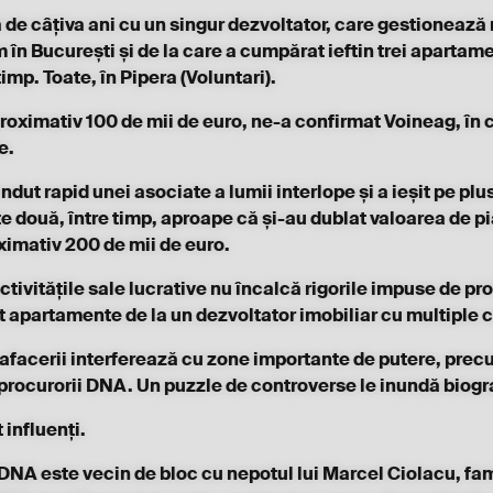
 de câțiva ani cu un singur dezvoltator, care gestionează
în București și de la care a cumpărat ieftin trei apartamen
imp. Toate, în Pipera (Voluntari).
roximativ 100 de mii de euro, ne-a confirmat Voineag, în co
e.
dut rapid unei asociate a lumii interlope și a ieșit pe plu
te două, între timp, aproape că și-au dublat valoarea de p
ximativ 200 de mii de euro.
tivitățile sale lucrative nu încalcă rigorile impuse de pro
partamente de la un dezvoltator imobiliar cu multiple c
afacerii interferează cu zone importante de putere, pre
 procurorii DNA. Un puzzle de controverse le inundă biogra
t influenți.
DNA este vecin de bloc cu nepotul lui Marcel Ciolacu, fam