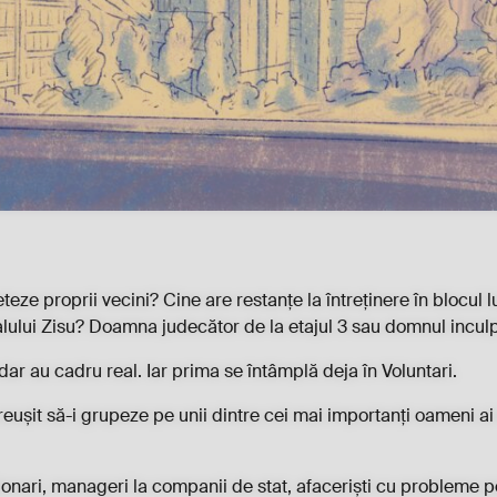
ze proprii vecini? Cine are restanțe la întreținere în blocul 
alului Zisu? Doamna judecător de la etajul 3 sau domnul inculp
ar au cadru real. Iar prima se întâmplă deja în Voluntari.
 reușit să-i grupeze pe unii dintre cei mai importanți oameni a
ționari, manageri la companii de stat, afaceriști cu probleme p