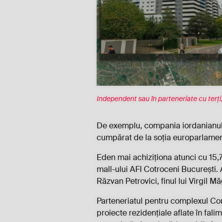
Independent sau în parteneriate cu terț
De exemplu, compania iordanianulu
cumpărat de la soția europarlamenta
Eden mai achiziționa atunci cu 15,7
mall-ului AFI Cotroceni București.
Răzvan Petrovici, finul lui Virgil M
Parteneriatul pentru complexul Cor
proiecte rezidențiale aflate în fali