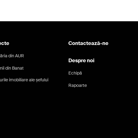
ecte
Contactează-ne
ăria din AUR
Despre noi
nii din Banat
Echipă
rile imobiliare ale șefului
Rapoarte