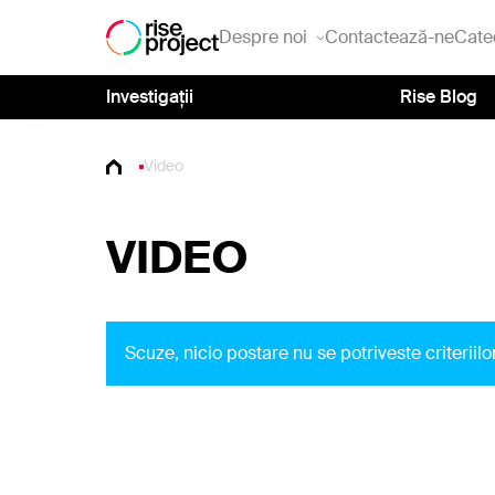
Despre noi
Contactează-ne
Cate
Investigații
Rise Blog
Video
VIDEO
Scuze, nicio postare nu se potriveste criterii