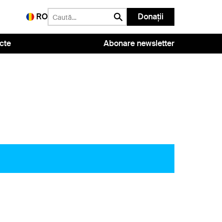
RO
Donații
cte
Abonare newsletter