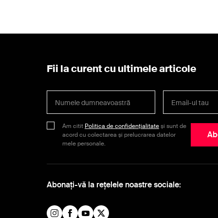
Fii la curent cu ultimele articole
Am citit
Politica de confidențialitate
și sunt de
Ab
acord cu colectarea și prelucrarea datelor
mele personale.
Abonați-vă la rețelele noastre sociale: