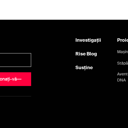
Investigații
Proi
Mașin
Rise Blog
Stăpâ
Susține
Aventu
onați-vă
DNA