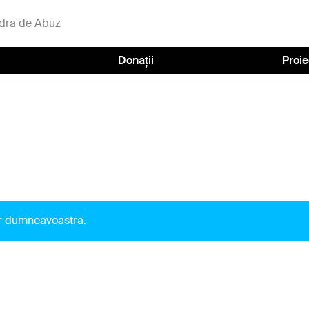
dra de Abuz
Donații
Proie
lor dumneavoastra.