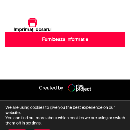
Imprimați dosarul
Furnizeaza informatie
Rise Project
Persoane de interes
Entitati legale
We are using cookies to give you the best experience on our
Despre baza de date
website.
You can find out more about which cookies we are using or switch
them off in
settings
.
Date cu caracter personal
Termeni și condiții