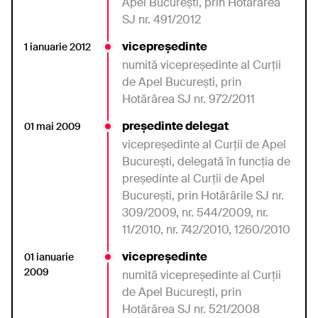
Apel
Bucureşti,
prin
Hotărârea
SJ nr. 491/2012
vicepreședinte
1 ianuarie 2012
numită vicepreşedinte
al
Curţii
de Apel
Bucureşti,
prin
Hotărârea
SJ nr.
972/2011
președinte delegat
01 mai 2009
vicepreşedinte
al
Curţii
de Apel
Bucureşti, delegată
în
funcţia
de
preşedinte al
Curţii
de Apel
Bucureşti,
prin
Hotărârile
SJ nr.
309/2009, nr. 544/2009, nr.
11/2010, nr. 742/2010, 1260/2010
vicepreședinte
01 ianuarie
2009
numită vicepreşedinte
al
Curţii
de Apel
Bucureşti,
prin
Hotărârea
SJ nr.
521/2008