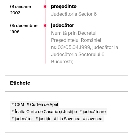
președinte
01 ianuarie
2002
Judecătoria Sector 6
judecător
05 decembrie
1996
Numită
prin Decretul
Preşedintelui
României
nr.103/05.04.1999,
judecător
la
Judecătoria
Sectorului 6
Bucureşti;
Etichete
CSM
Curtea de Apel
Înalta Curte de Casație și Justiție
judecătoare
judecător
justiție
Lia Savonea
savonea