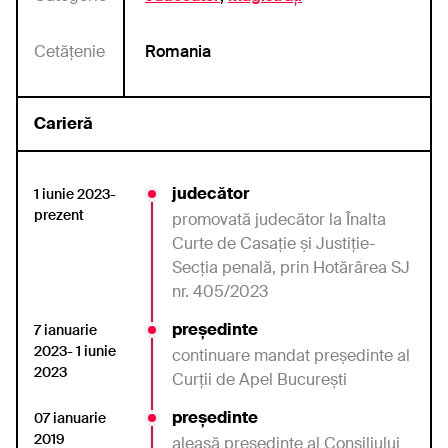
Cetățenie
Romania
Carieră
judecător
1 iunie 2023-
prezent
promovată judecător
la Înalta
Curte de
Casaţie şi Justiţie-
Secţia penală,
prin
Hotărârea
SJ
nr. 405/2023
președinte
7 ianuarie
2023- 1 iunie
continuare mandat preşedinte al
2023
Curţii de Apel Bucureşti
președinte
07 ianuarie
2019
aleasă preşedinte
al Consiliului