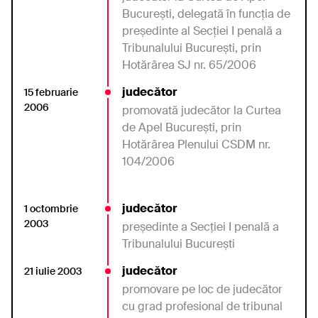
București, delegată în funcția de
președinte al Secției I penală a
Tribunalului București, prin
Hotărârea SJ nr. 65/2006
judecător
15 februarie
2006
promovată judecător
la Curtea
de Apel
Bucureşti,
prin
Hotărârea
Plenului
CSDM
nr.
104/2006
judecător
1 octombrie
2003
președinte a Secției I penală a
Tribunalului București
judecător
21 iulie 2003
promovare pe loc de judecător
cu grad profesional de tribunal