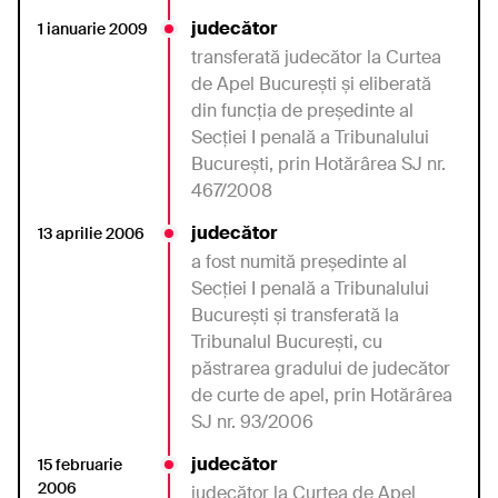
judecător
1 ianuarie 2009
transferată judecător
la Curtea
de Apel
Bucureşti şi eliberată
din
funcţia
de
preşedinte
al
Secţiei
I
penală
a Tribunalului
Bucureşti,
prin
Hotărârea
SJ nr.
467/2008
judecător
13 aprilie 2006
a fost numită preşedinte
al
Secţiei
I
penală
a Tribunalului
Bucureşti şi transferată
la
Tribunalul
Bucureşti,
cu
păstrarea
gradului de
judecător
de curte de apel, prin
Hotărârea
SJ nr. 93/2006
judecător
15 februarie
2006
judecător la Curtea de Apel