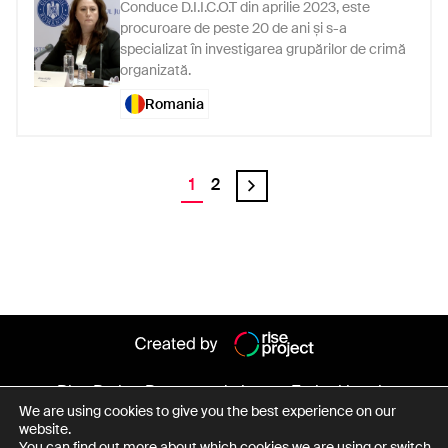
Conduce D.I.I.C.O.T din aprilie 2023, este
procuroare de peste 20 de ani și s-a
specializat în investigarea grupărilor de crimă
organizată.
Romania
1
2
Rise Project
Persoane de interes
Entitati legale
We are using cookies to give you the best experience on our
Despre baza de date
website.
You can find out more about which cookies we are using or switch