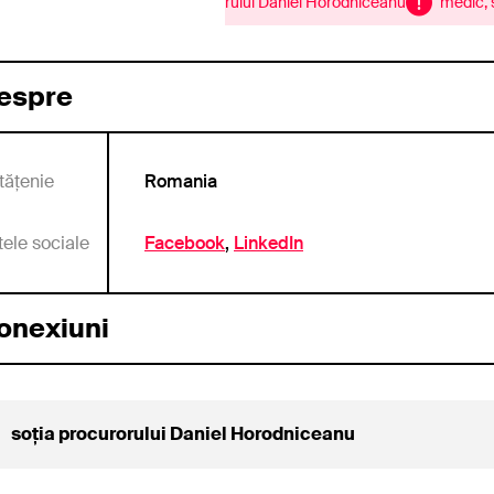
medic, soția procurorului Daniel Horodniceanu
medic, so
espre
tățenie
Romania
tele sociale
Facebook
LinkedIn
onexiuni
soția procurorului Daniel Horodniceanu