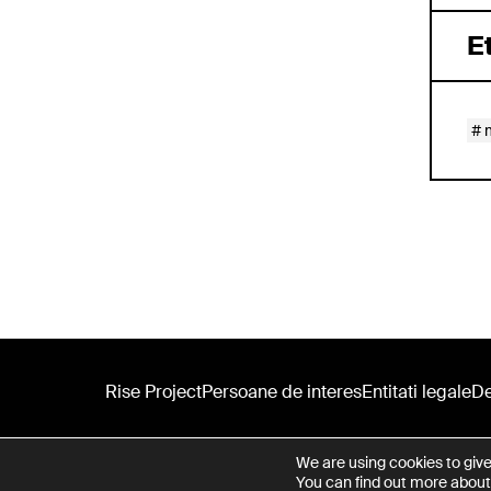
E
Rise Project
Persoane de interes
Entitati legale
De
© Copyright Rise Project 2026
We are using cookies to giv
You can find out more about