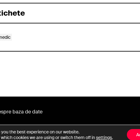
tichete
medic
spre baza de date
e you the best experience on our website.
A
 which cookies we are using or switch them off in
settings
.