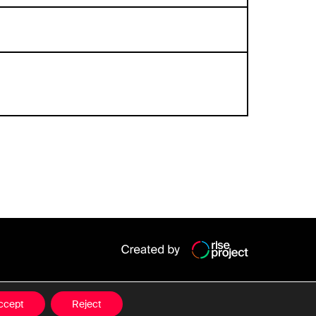
Date cu caracter personal
Termeni și condiții
ccept
Reject