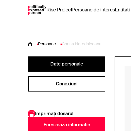
Rise Project
Persoane de interes
Entitati
Persoane
Corina Horodniceanu
Date personale
Conexiuni
Imprimați dosarul
Furnizeaza informatie